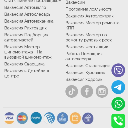
Стать шинным поставщиком
Вакансии
Вакансия Автомаляр
Программа лояльности
Вакансия Автослесарь
Вакансия Автоэлектрик
Вакансия Автомеханика
Вакансия Мастер ремонта
Вакансия Рихтовщик
КПП
Вакансия Подборщик
Вакансия Мастер по
автозапчастей
ремонту рулевых реек
Вакансия Мастер
Вакансия жестянщик
шиномонтажа - На
Работа Помощник
выездной шиномонтаж
автослесаря
Вакансия Сварщика
Вакансия Стапельщик
Вакансия в Детейлинг
Вакансия Кузовщик
центре
Вакансия ходовик