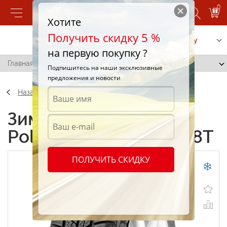
0
Хотите
Получить скидку 5 %
Позвонить
Заказать услугу
на первую покупку ?
Главная
/
Barum Polaris 2 185/65 R15 88T
Подпишитесь на наши эксклюзивные
предложения и новости
Назад
Зимние шины Barum
Polaris 2 185/65 R15 88T
ПОЛУЧИТЬ СКИДКУ