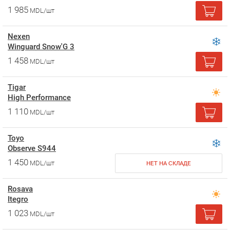
1 985
MDL/шт
Nexen
Winguard Snow'G 3
1 458
MDL/шт
Tigar
High Performance
1 110
MDL/шт
Toyo
Observe S944
1 450
MDL/шт
НЕТ НА СКЛАДЕ
Rosava
Itegro
1 023
MDL/шт