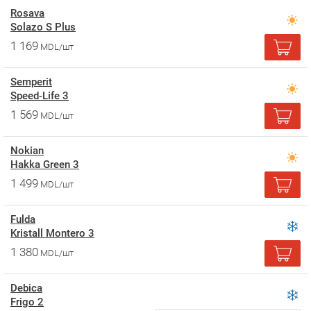
Rosava
Solazo S Plus
1 169
MDL/шт
Semperit
Speed-Life 3
1 569
MDL/шт
Nokian
Hakka Green 3
1 499
MDL/шт
Fulda
Kristall Montero 3
1 380
MDL/шт
Debica
Frigo 2