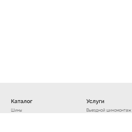
Каталог
Услуги
Шины
Выездной шиномонтаж
Диски
Хранение шин
Моторные масла
Сезонная смена шин
Аккумуляторы
Нарезка протектора ш