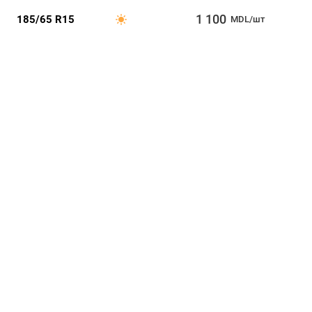
1 100
185/65 R15
MDL/шт