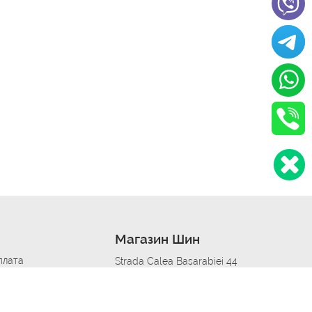
Магазин Шин
плата
Strada Calea Basarabiei 44
дит
Автосервис в кишиневе
омобилям
меры шин
Strada Calea Basarabiei 44