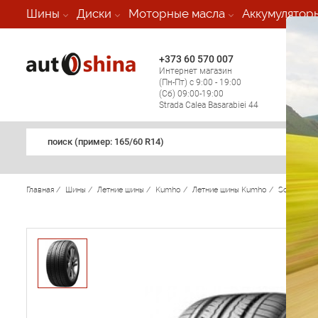
-
Шины
Диски
Моторные масла
Аккумулятор
+373 60 570 007
+373 
Интернет магазин
Мобил
(Пн-Пт) с 9:00 - 19:00
(кругл
(Сб) 09:00-19:00
регио
Strada Calea Basarabiei 44
поиск (примеp: 165/60 R14)
Главная
/
Шины
/
Летние шины
/
Kumho
/
Летние шины Kumho
/
Solus KH1