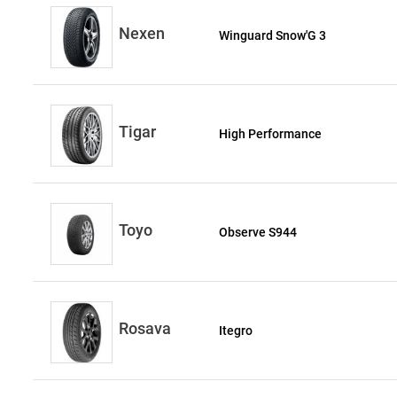
Nexen
Winguard Snow'G 3
Tigar
High Performance
Toyo
Observe S944
Rosava
Itegro