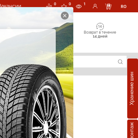
0
0
1
Вакансии
RO
Возврат в течение
14 дней
Хранение шин
е шины