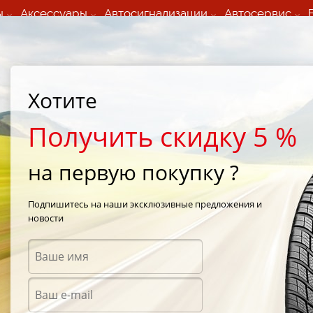
ы
Аксессуары
Автосигнализации
Автосервис
60 066 000
+373 60 608 000
ьный шиномонтаж 24/7
Автосервис в кишиневе
осуточно по всем
(Пн-Пт) с 9:00 - 19:00
Хотите
нам)
(Сб) 09:00-19:00
Strada Calea Basarabiei 44
Получить скидку 5 %
на первую покупку ?
7
/
Kumho Solus KH17 185/65 R15 88H
Подпишитесь на наши эксклюзивные предложения и
новости
Летни