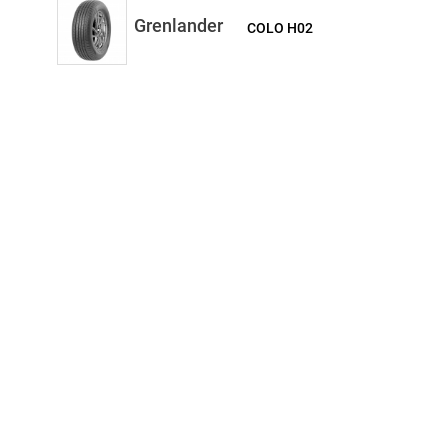
Grenlander
COLO H02