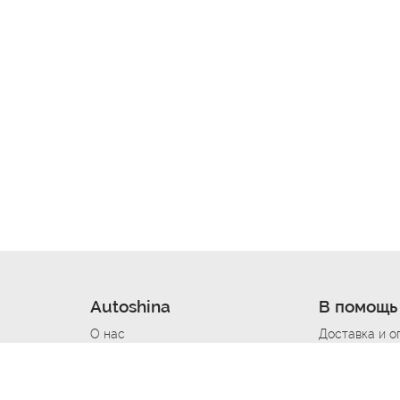
Autoshina
В помощь
О нас
Доставка и о
Новости
Купить в кре
Вакансии
Шины по авт
ин
Контакты
Все типораз