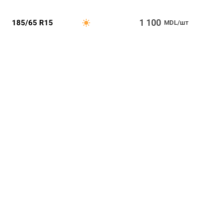
1 100
185/65 R15
MDL/шт