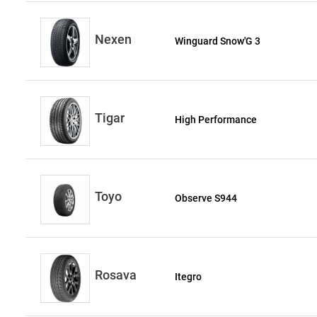
Nexen
Winguard Snow'G 3
Tigar
High Performance
Toyo
Observe S944
Rosava
Itegro