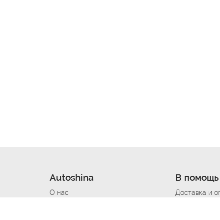
Autoshina
В помощь
О нас
Доставка и о
Новости
Купить в кре
Вакансии
Шины по авт