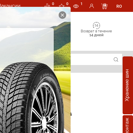
0
0
1
Вакансии
RO
Возврат в течение
14 дней
Хранение шин
зонные