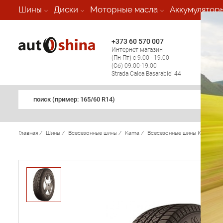
-
Шины
Диски
Моторные масла
Аккумулятор
+373 60 570 007
+373 
Интернет магазин
Мобил
(Пн-Пт) с 9:00 - 19:00
(кругл
(Сб) 09:00-19:00
регио
Strada Calea Basarabiei 44
поиск (примеp: 165/60 R14)
Главная
/
Шины
/
Всесезонные шины
/
Kama
/
Всесезонные шины Kama
/