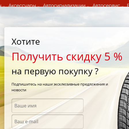
ы
Аксессуары
Автосигнализации
Автосервис
60 066 000
+373 60 608 000
ьный шиномонтаж 24/7
Автосервис в кишиневе
осуточно по всем
(Пн-Пт) с 9:00 - 19:00
Хотите
нам)
(Сб) 09:00-19:00
Strada Calea Basarabiei 44
Получить скидку 5 %
на первую покупку ?
Евро-236
/
Кама Евро-236 185/65 R15 86H
Подпишитесь на наши эксклюзивные предложения и
новости
Всесе