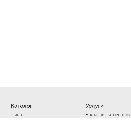
Каталог
Услуги
Шины
Выездной шиномонтаж
Диски
Хранение шин
Моторные масла
Сезонная смена шин