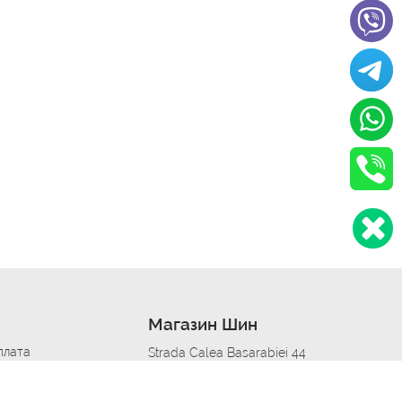
Магазин Шин
плата
Strada Calea Basarabiei 44
дит
Автосервис в кишиневе
омобилям