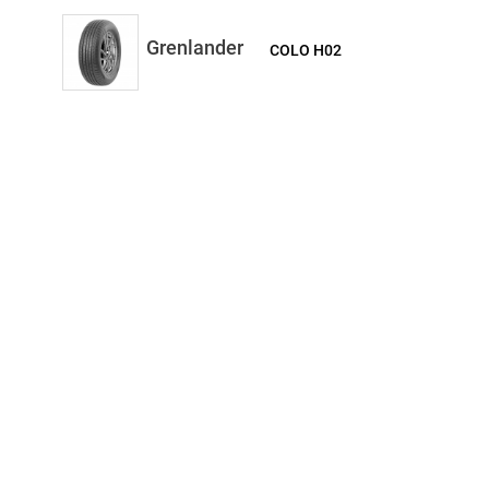
Grenlander
COLO H02