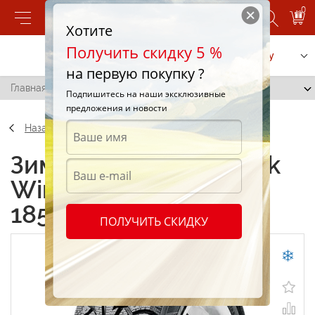
0
Хотите
Получить скидку 5 %
Позвонить
Заказать услугу
на первую покупку ?
Главная
/
Hankook Winter I*Pike W409 185/65 R14 90T
Подпишитесь на наши эксклюзивные
предложения и новости
Назад
Зимние шины Hankook
Winter I*Pike W409
185/65 R14 90T
ПОЛУЧИТЬ СКИДКУ