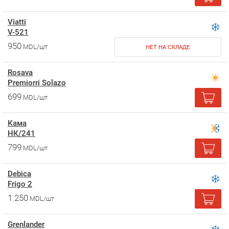
Viatti
V-521
950
MDL/шт
НЕТ НА СКЛАДЕ
Rosava
Premiorri Solazo
699
MDL/шт
Кама
НК/241
799
MDL/шт
Debica
Frigo 2
1 250
MDL/шт
Grenlander