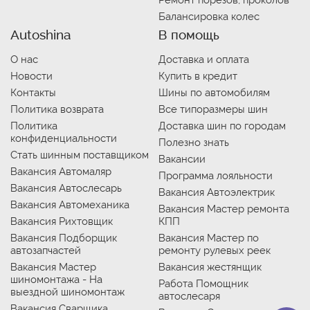
Ремонт порезов, проколов
Балансировка колес
Autoshina
В помощь
О нас
Доставка и оплата
Новости
Купить в кредит
Контакты
Шины по автомобилям
Политика возврата
Все типоразмеры шин
Политика
Доставка шин по городам
конфиденциальности
Полезно знать
Стать шинным поставщиком
Вакансии
Вакансия Автомаляр
Программа лояльности
Вакансия Автослесарь
Вакансия Автоэлектрик
Вакансия Автомеханика
Вакансия Мастер ремонта
Вакансия Рихтовщик
КПП
Вакансия Подборщик
Вакансия Мастер по
автозапчастей
ремонту рулевых реек
Вакансия Мастер
Вакансия жестянщик
шиномонтажа - На
Работа Помощник
выездной шиномонтаж
автослесаря
Вакансия Сварщика