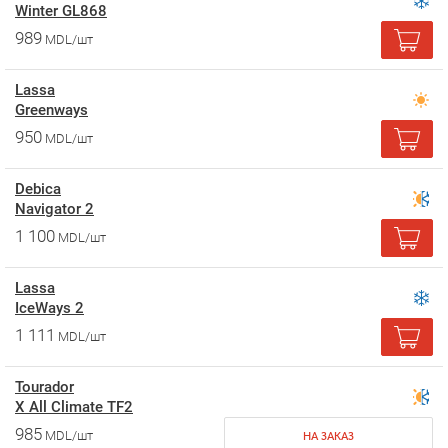
Winter GL868
989
MDL/шт
Lassa
Greenways
950
MDL/шт
Debica
Navigator 2
1 100
MDL/шт
Lassa
IceWays 2
1 111
MDL/шт
Tourador
X All Climate TF2
985
MDL/шт
НА ЗАКАЗ