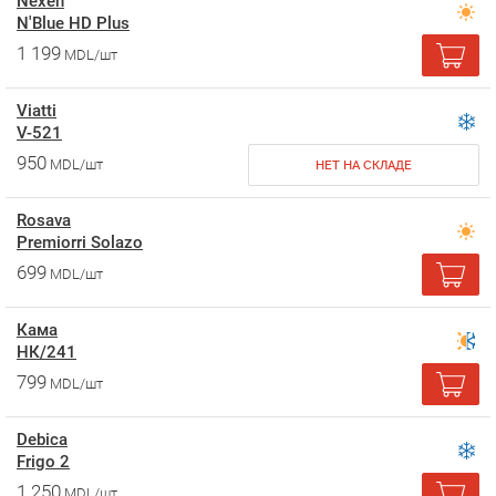
Nexen
N'Blue HD Plus
1 199
MDL/шт
Viatti
V-521
950
MDL/шт
НЕТ НА СКЛАДЕ
Rosava
Premiorri Solazo
699
MDL/шт
Кама
НК/241
799
MDL/шт
Debica
Frigo 2
1 250
MDL/шт