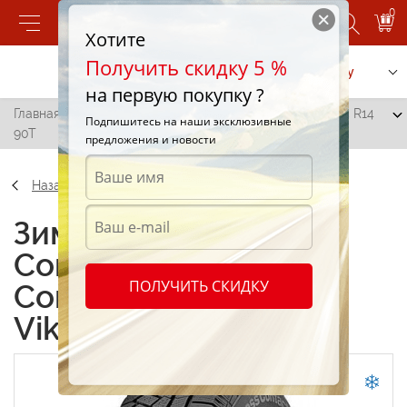
0
Хотите
Получить скидку 5 %
Позвонить
Заказать услугу
на первую покупку ?
Главная
/
Continental ContiCrossContact Viking 185/65 R14
Подпишитесь на наши эксклюзивные
90T
предложения и новости
Назад
Зимние шины
Continental
ПОЛУЧИТЬ СКИДКУ
ContiCrossContact
Viking 185/65 R14 90T