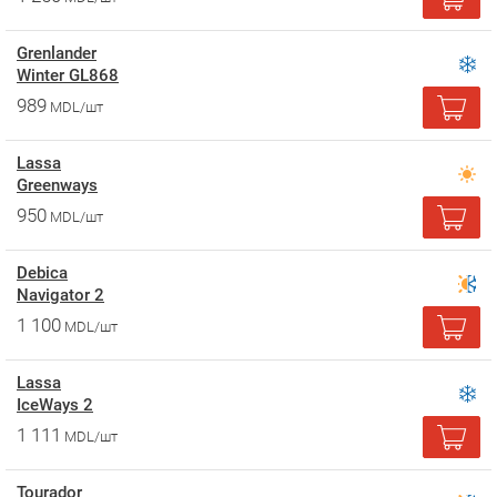
Grenlander
Winter GL868
989
MDL/шт
Lassa
Greenways
950
MDL/шт
Debica
Navigator 2
1 100
MDL/шт
Lassa
IceWays 2
1 111
MDL/шт
Tourador