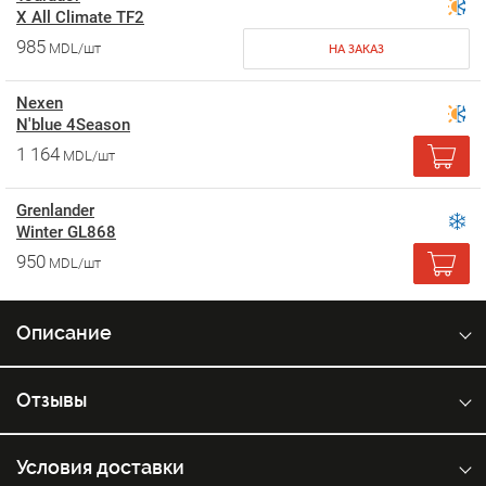
X All Climate TF2
985
MDL/шт
НА ЗАКАЗ
Nexen
N'blue 4Season
1 164
MDL/шт
Grenlander
Winter GL868
950
MDL/шт
Описание
Отзывы
Условия доставки