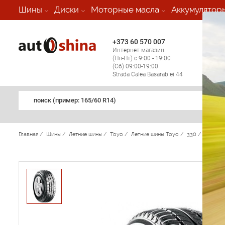
-
Шины
Диски
Моторные масла
Аккумулятор
+373 60 570 007
+373 
Интернет магазин
Мобил
(Пн-Пт) с 9:00 - 19:00
(кругл
(Сб) 09:00-19:00
регио
Strada Calea Basarabiei 44
поиск (примеp: 165/60 R14)
Главная
/
Шины
/
Летние шины
/
Toyo
/
Летние шины Toyo
/
330
/
Toyo 33