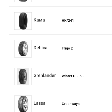
Кама
НК/241
Debica
Frigo 2
Grenlander
Winter GL868
Lassa
Greenways