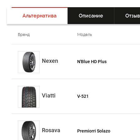
Альтернатива
Описание
Отзы
Бренд
Модель
Nexen
N'Blue HD Plus
Viatti
V-521
Rosava
Premiorri Solazo