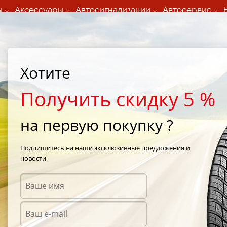
ы
Аксессуары
Автосигнализации
Автосервис
60 066 000
+373 60 608 000
ьный шиномонтаж 24/7
Автосервис в кишиневе
осуточно по всем
(Пн-Пт) с 9:00 - 19:00
Хотите
нам)
(Сб) 09:00-19:00
Strada Calea Basarabiei 44
Получить скидку 5 %
на первую покупку ?
0 185/65 R14 86T
Подпишитесь на наши эксклюзивные предложения и
новости
Летни