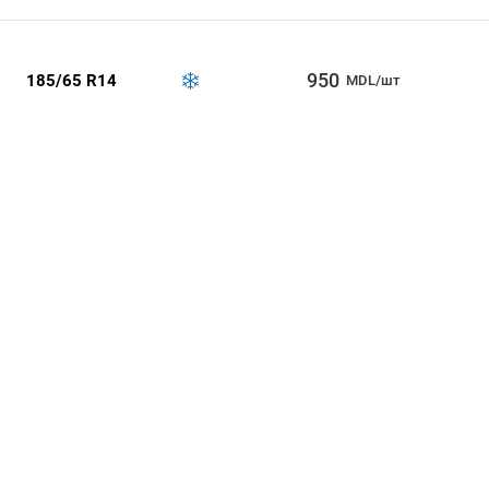
950
185/65 R14
MDL/шт