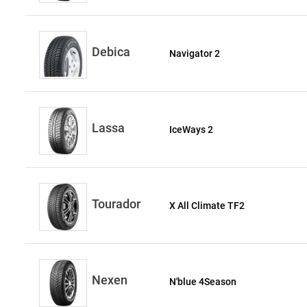
Debica
Navigator 2
Lassa
IceWays 2
Tourador
X All Climate TF2
Nexen
N'blue 4Season