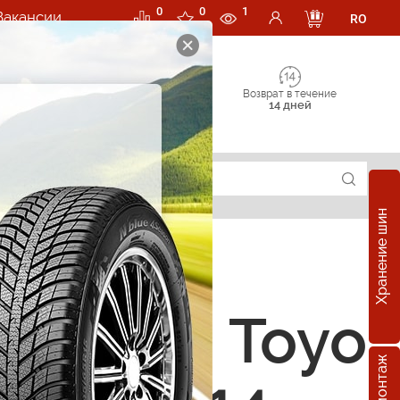
0
0
1
Вакансии
RO
Возврат в течение
14 дней
Хранение шин
е шины Toyo