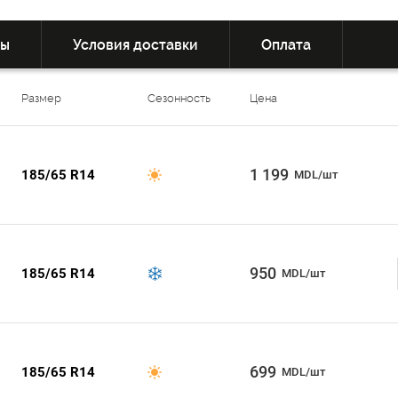
вы
Условия доставки
Оплата
Размер
Сезонность
Цена
1 199
185/65 R14
MDL/шт
950
185/65 R14
MDL/шт
699
185/65 R14
MDL/шт