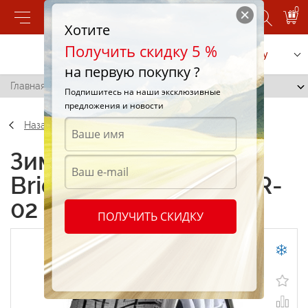
0
Хотите
Получить скидку 5 %
Позвонить
Заказать услугу
на первую покупку ?
Главная
/
Bridgestone Blizzak SR-02 185/65 R14 86Q
Подпишитесь на наши эксклюзивные
предложения и новости
Назад
Зимние шины
Bridgestone Blizzak SR-
02 185/65 R14 86Q
ПОЛУЧИТЬ СКИДКУ