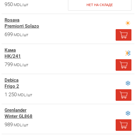
950
MDL/шт
НЕТ НА СКЛАДЕ
Rosava
Premiorri Solazo
699
MDL/шт
Кама
НК/241
799
MDL/шт
Debica
Frigo 2
1 250
MDL/шт
Grenlander
Winter GL868
989
MDL/шт