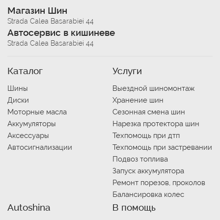
Магазин Шин
Strada Calea Basarabiei 44
Автосервис в кишиневе
Strada Calea Basarabiei 44
Каталог
Услуги
Шины
Выездной шиномонтаж
Диски
Хранение шин
Моторные масла
Сезонная смена шин
Аккумуляторы
Нарезка протектора шин
Аксессуары
Техпомощь при дтп
Автосигнализации
Техпомощь при застревании
Подвоз топлива
Запуск аккумулятора
Ремонт порезов, проколов
Балансировка колес
Autoshina
В помощь