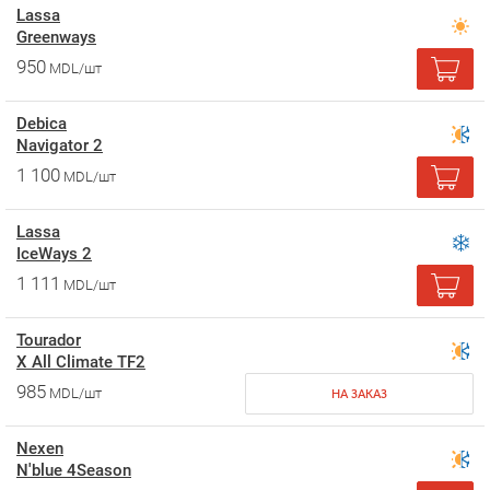
Lassa
Greenways
950
MDL/шт
Debica
Navigator 2
1 100
MDL/шт
Lassa
IceWays 2
1 111
MDL/шт
Tourador
X All Climate TF2
985
MDL/шт
НА ЗАКАЗ
Nexen
N'blue 4Season