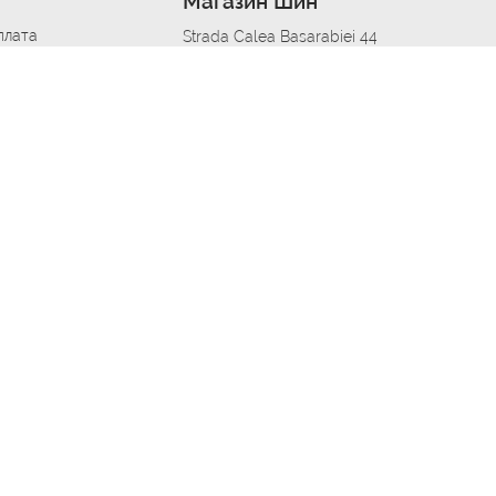
Магазин Шин
плата
Strada Calea Basarabiei 44
дит
Автосервис в кишиневе
омобилям
меры шин
Strada Calea Basarabiei 44
 по городам
ь
ояльности
Приложение Autoshina в твоем телефоне
дборщик автозапчастей
стер шиномонтажа -
 шиномонтаж
арщика
етейлинг центре
апельщик
зовщик
овик