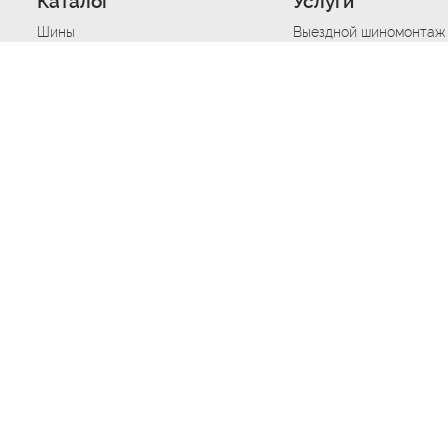
Каталог
Услуги
Шины
Выездной шиномонтаж
Диски
Хранение шин
Моторные масла
Сезонная смена шин
Аккумуляторы
Нарезка протектора ш
Аксессуары
Техпомощь при дтп
Автосигнализации
Техпомощь при застре
Подвоз топлива
Запуск аккумулятора
Ремонт порезов, проко
Балансировка колес