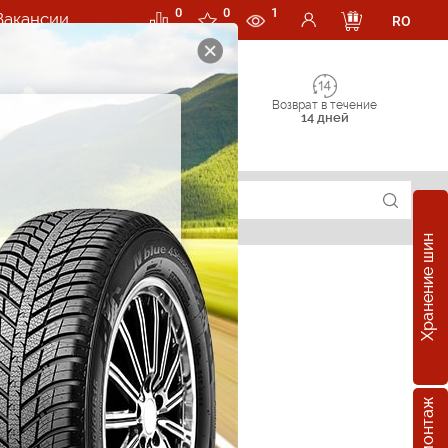
0
0
1
Вакансии
RO
Возврат в течение
14 дней
Хранение шин
е шины