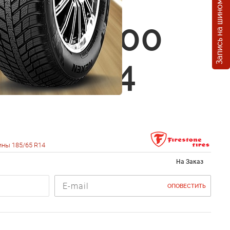
Запись на шиномонтаж
one
awk TZ200
5/65 R14
ины 185/65 R14
На Заказ
ОПОВЕСТИТЬ