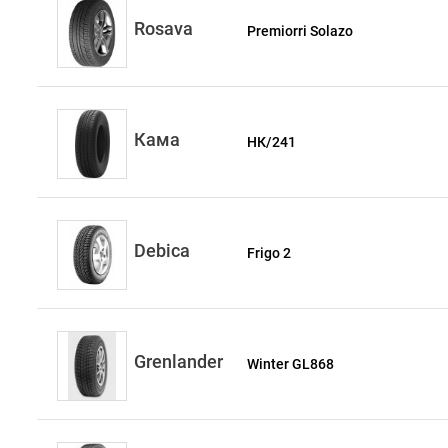
Rosava
Premiorri Solazo
Кама
НК/241
Debica
Frigo 2
Grenlander
Winter GL868