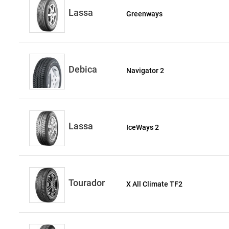
Lassa
Greenways
Debica
Navigator 2
Lassa
IceWays 2
Tourador
X All Climate TF2