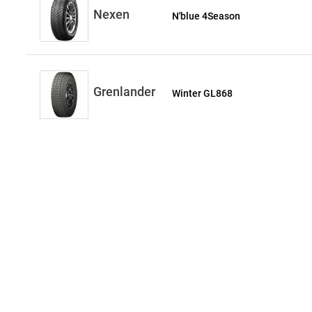
Nexen
N'blue 4Season
Grenlander
Winter GL868