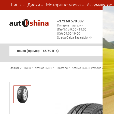
-
Шины
Диски
Моторные масла
Аккумулятор
+373 60 570 007
+373 
Интернет магазин
Мобил
(Пн-Пт) с 9:00 - 19:00
(кругл
(Сб) 09:00-19:00
регио
Strada Calea Basarabiei 44
поиск (примеp: 165/60 R14)
Главная
/
Шины
/
Летние шины
/
Firestone
/
Летние шины Firestone
/
Fireh