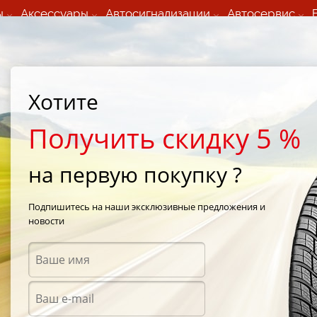
ы
Аксессуары
Автосигнализации
Автосервис
60 066 000
+373 60 608 000
ьный шиномонтаж 24/7
Автосервис в кишиневе
осуточно по всем
(Пн-Пт) с 9:00 - 19:00
Хотите
нам)
(Сб) 09:00-19:00
Strada Calea Basarabiei 44
Получить скидку 5 %
на первую покупку ?
awk TZ200 FS
/
Firestone Firehawk TZ200 FS 185/65 R14 86H
Подпишитесь на наши эксклюзивные предложения и
новости
Летни