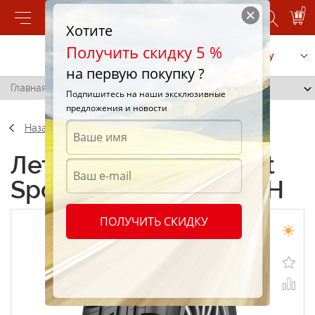
0
Хотите
Получить скидку 5 %
Позвонить
Заказать услугу
на первую покупку ?
Главная
/
Cordiant Sport 2 185/60 R15 82H
Подпишитесь на наши эксклюзивные
предложения и новости
Назад
Летние шины Cordiant
Sport 2 185/60 R15 82H
ПОЛУЧИТЬ СКИДКУ