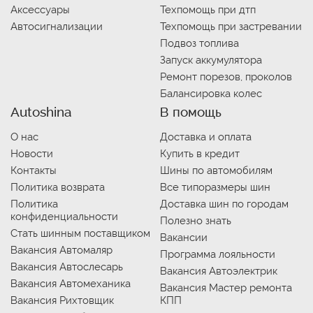
Аксессуары
Техпомощь при дтп
Автосигнализации
Техпомощь при застревании
Подвоз топлива
Запуск аккумулятора
Ремонт порезов, проколов
Балансировка колес
Autoshina
В помощь
О нас
Доставка и оплата
Новости
Купить в кредит
Контакты
Шины по автомобилям
Политика возврата
Все типоразмеры шин
Политика
Доставка шин по городам
конфиденциальности
Полезно знать
Стать шинным поставщиком
Вакансии
Вакансия Автомаляр
Программа лояльности
Вакансия Автослесарь
Вакансия Автоэлектрик
Вакансия Автомеханика
Вакансия Мастер ремонта
Вакансия Рихтовщик
КПП