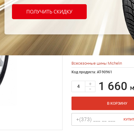
шины 
ПОЛУЧИТЬ СКИДКУ
Cross
185/6
Всесезонные шины Michelin
Код продукта: AT-90961
1 660
+
-
M
В КОРЗИНУ
КУПИТ