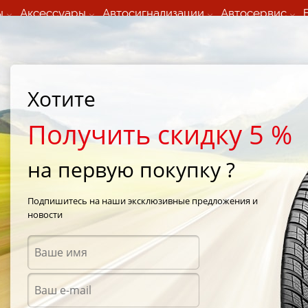
ы
Аксессуары
Автосигнализации
Автосервис
60 066 000
+373 60 608 000
ьный шиномонтаж 24/7
Автосервис в кишиневе
осуточно по всем
(Пн-Пт) с 9:00 - 19:00
Хотите
нам)
(Сб) 09:00-19:00
Strada Calea Basarabiei 44
Получить скидку 5 %
на первую покупку ?
n
/
CrossClimate+
/
Michelin CrossClimate+ 185/60 R14 86H
Подпишитесь на наши эксклюзивные предложения и
новости
Всесе