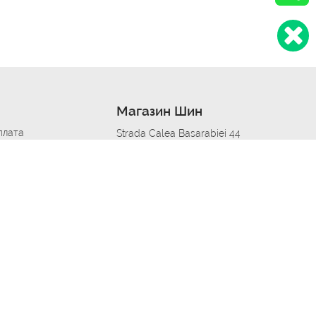
Магазин Шин
плата
Strada Calea Basarabiei 44
дит
Автосервис в кишиневе
омобилям
меры шин
Strada Calea Basarabiei 44
 по городам
ь
ояльности
Приложение Autoshina в твоем телефоне
дборщик автозапчастей
стер шиномонтажа -
 шиномонтаж
арщика
етейлинг центре