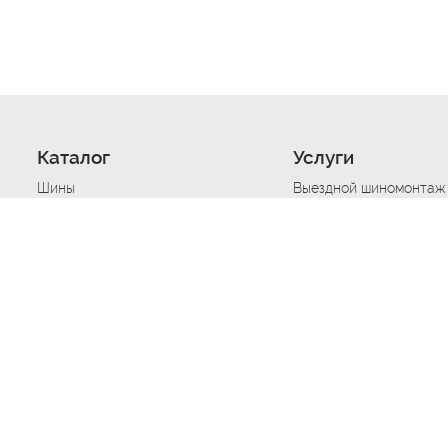
Каталог
Услуги
Шины
Выездной шиномонтаж
Диски
Хранение шин
Моторные масла
Сезонная смена шин
Аккумуляторы
Нарезка протектора ш
Аксессуары
Техпомощь при дтп
Автосигнализации
Техпомощь при застре
Подвоз топлива
Запуск аккумулятора
Ремонт порезов, проко
Балансировка колес