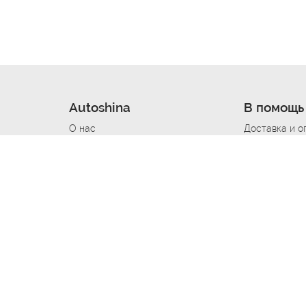
Autoshina
В помощь
О нас
Доставка и о
Новости
Купить в кре
Вакансии
Шины по авт
ин
Контакты
Все типораз
Политика возврата
Доставка шин
вании
Политика конфиденциальности
Полезно знат
Стать шинным поставщиком
Программа л
Вакансия Автомаляр
Вакансия По
лов
Вакансия Автослесарь
Вакансия Ма
На выездной
Вакансия Автомеханика
Вакансия Св
Вакансия Рихтовщик
Вакансия в Д
Вакансия Автоэлектрик