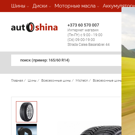
-
Шины
Диски
Моторные масла
Аккумулятор
+373 60 570 007
+373 
Интернет магазин
Мобил
(Пн-Пт) с 9:00 - 19:00
(кругл
(Сб) 09:00-19:00
регио
Strada Calea Basarabiei 44
поиск (примеp: 165/60 R14)
Главная
/
Шины
/
Всесезонные шины
/
Michelin
/
Всесезонные шины Micheli