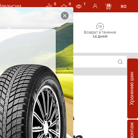
0
0
1
Вакансии
RO
Возврат в течение
14 дней
Хранение шин
зонные