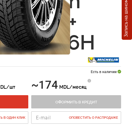
Запись на шиномонтаж
Michelin
Climate+
0 R14 86H
Есть в наличии
~174
DL/шт
MDL/месяц
ОФОРМИТЬ В КРЕДИТ
Ь В ОДИН КЛИК
ОПОВЕСТИТЬ О РАСПРОДАЖЕ