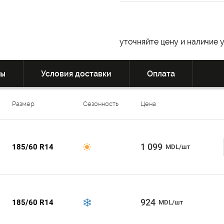
уточняйте цену и наличие 
вы
Условия доставки
Оплата
Размер
Сезонность
Цена
1 099
185/60 R14
MDL/шт
924
185/60 R14
MDL/шт