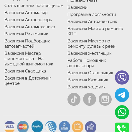
Полезно знать
Стать шинным поставщиком
Вакансии
Вакансия Автомаляр
Программа лояльности
Вакансия Автослесарь
Вакансия Автоэлектрик
Вакансия Автомеханика
Вакансия Мастер ремонта
Вакансия Рихтовщик
КПП
Вакансия Подборщик
Вакансия Мастер по
автозапчастей
ремонту рулевых реек
Вакансия Мастер
Вакансия жестянщик
шиномонтажа - На
Работа Помощник
выездной шиномонтаж
автослесаря
Вакансия Сварщика
Вакансия Стапельщик
Вакансия в Детейлинг
Вакансия Кузовщик
центре
Вакансия ходовик