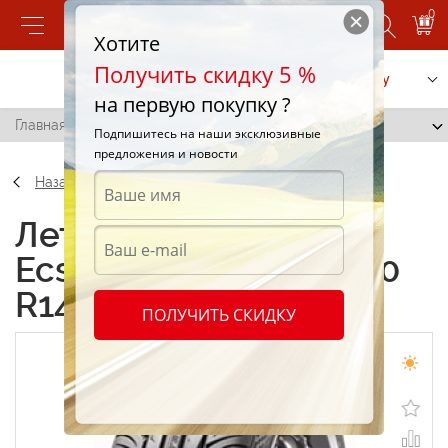
0
Хотите
Получить скидку 5 %
Позвонить
Заказать услугу
на первую покупку ?
Главная
/
Kumho Ecsta SPT KU31 185/60 R14 82V
Подпишитесь на наши эксклюзивные
предложения и новости
Назад
Летние шины Kumho
Ecsta SPT KU31 185/60
R14 82V
ПОЛУЧИТЬ СКИДКУ