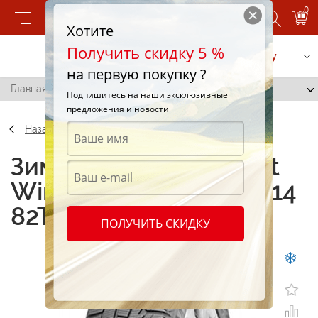
0
Хотите
Получить скидку 5 %
Позвонить
Заказать услугу
на первую покупку ?
Главная
/
Cordiant Winter Drive 185/60 R14 82T
Подпишитесь на наши эксклюзивные
предложения и новости
Назад
Зимние шины Cordiant
Winter Drive 185/60 R14
82T
ПОЛУЧИТЬ СКИДКУ