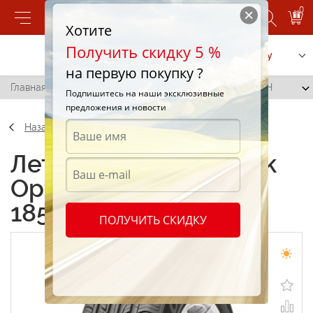
0
Хотите
Получить скидку 5 %
Позвонить
Заказать услугу
на первую покупку ?
Главная
/
Hankook Optimo K424 (ME02) 185/60 R14 82H
Подпишитесь на наши эксклюзивные
предложения и новости
Назад
Летние шины Hankook
Optimo K424 (ME02)
185/60 R14 82H
ПОЛУЧИТЬ СКИДКУ