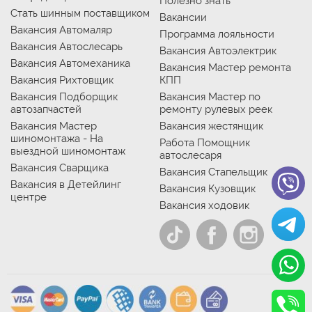
Полезно знать
Стать шинным поставщиком
Вакансии
Вакансия Автомаляр
Программа лояльности
Вакансия Автослесарь
Вакансия Автоэлектрик
Вакансия Автомеханика
Вакансия Мастер ремонта
Вакансия Рихтовщик
КПП
Вакансия Подборщик
Вакансия Мастер по
автозапчастей
ремонту рулевых реек
Вакансия Мастер
Вакансия жестянщик
шиномонтажа - На
Работа Помощник
выездной шиномонтаж
автослесаря
Вакансия Сварщика
Вакансия Стапельщик
Вакансия в Детейлинг
Вакансия Кузовщик
центре
Вакансия ходовик