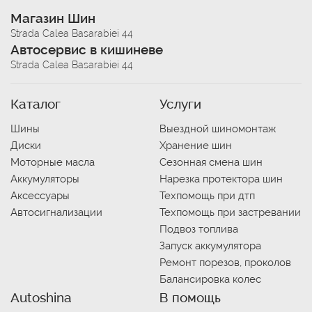
Магазин Шин
Strada Calea Basarabiei 44
Автосервис в кишиневе
Strada Calea Basarabiei 44
Каталог
Услуги
Шины
Выездной шиномонтаж
Диски
Хранение шин
Моторные масла
Сезонная смена шин
Аккумуляторы
Нарезка протектора шин
Аксессуары
Техпомощь при дтп
Автосигнализации
Техпомощь при застревании
Подвоз топлива
Запуск аккумулятора
Ремонт порезов, проколов
Балансировка колес
Autoshina
В помощь