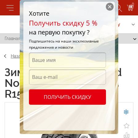
0
Хотите
Получить скидку 5 %
Позвонить
Заказать услугу
на первую покупку ?
Главная
/
Gislaved Nord*Frost 200 185/55 R15 86T
Подпишитесь на наши эксклюзивные
предложения и новости
Назад
Зимние шины Gislaved
Nord*Frost 200 185/55
R15 86T
ПОЛУЧИТЬ СКИДКУ