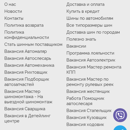
О нас
Доставка и оплата
Новости
Купить в кредит
Контакты
Шины по автомобилям
Политика возврата
Все типоразмеры шин
Политика
Доставка шин по городам
конфиденциальности
Полезно знать
Стать шинным поставщиком
Вакансии
Вакансия Автомаляр
Программа лояльности
Вакансия Автослесарь
Вакансия Автоэлектрик
Вакансия Автомеханика
Вакансия Мастер ремонта
Вакансия Рихтовщик
КПП
Вакансия Подборщик
Вакансия Мастер по
автозапчастей
ремонту рулевых реек
Вакансия Мастер
Вакансия жестянщик
шиномонтажа - На
Работа Помощник
выездной шиномонтаж
автослесаря
Вакансия Сварщика
Вакансия Стапельщик
Вакансия в Детейлинг
Вакансия Кузовщик
центре
Вакансия ходовик