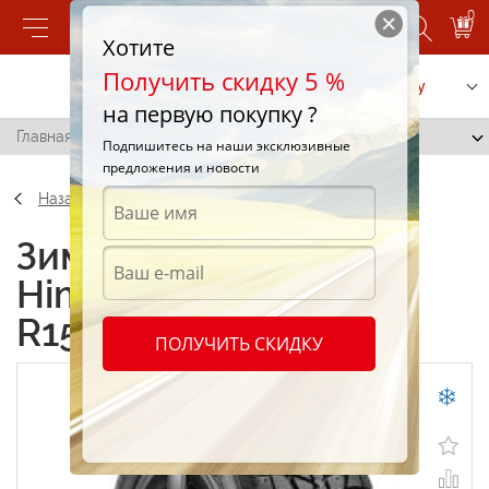
0
Хотите
Получить скидку 5 %
Позвонить
Заказать услугу
на первую покупку ?
Главная
/
Federal Himalaya WS2 185/55 R15 86H
Подпишитесь на наши эксклюзивные
предложения и новости
Назад
Зимние шины Federal
Himalaya WS2 185/55
R15 86H
ПОЛУЧИТЬ СКИДКУ