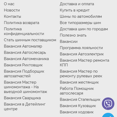
О нас
Доставка и оплата
Новости
Купить в кредит
Контакты
Шины по автомобилям
Политика возврата
Все типоразмеры шин
Политика
Доставка шин по городам
конфиденциальности
Полезно знать
Стать шинным поставщиком
Вакансии
Вакансия Автомаляр
Программа лояльности
Вакансия Автослесарь
Вакансия Автоэлектрик
Вакансия Автомеханика
Вакансия Мастер ремонта
Вакансия Рихтовщик
КПП
Вакансия Подборщик
Вакансия Мастер по
автозапчастей
ремонту рулевых реек
Вакансия Мастер
Вакансия жестянщик
шиномонтажа - На
Работа Помощник
выездной шиномонтаж
автослесаря
Вакансия Сварщика
Вакансия Стапельщик
Вакансия в Детейлинг
Вакансия Кузовщик
центре
Вакансия ходовик