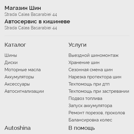
Магазин Шин
Strada Calea Basarabiei 44
Автосервис в кишиневе
Strada Calea Basarabiei 44
Каталог
Услуги
Шины
Выездной шиномонтаж
Диски
Хранение шин
Моторные масла
Сезонная смена шин
Аккумуляторы
Нарезка протектора шин
Аксессуары
Техпомощь при дтп
Автосигнализации
Техпомощь при застревании
Подвоз топлива
Запуск аккумулятора
Ремонт порезов, проколов
Балансировка колес
Autoshina
В помощь