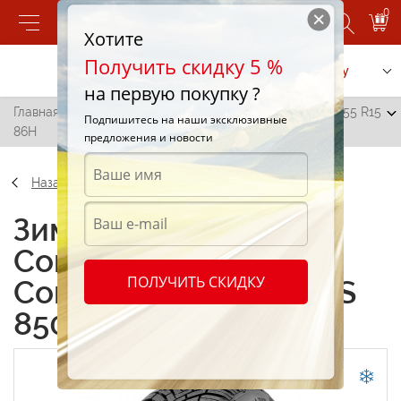
0
Хотите
Получить скидку 5 %
Позвонить
Заказать услугу
на первую покупку ?
Главная
/
Continental ContiWinterContact TS 850 185/55 R15
Подпишитесь на наши эксклюзивные
86H
предложения и новости
Назад
Зимние шины
Continental
ПОЛУЧИТЬ СКИДКУ
ContiWinterContact TS
850 185/55 R15 86H