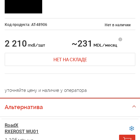
Код продукта: AT-48906
Нет в наличии
2 210
~231
mdl/1шт
MDL/месяц
НЕТ НА СКЛАДЕ
уточняйте цену и наличие у оператора
Альтернатива
RoadX
RXEROST WU01