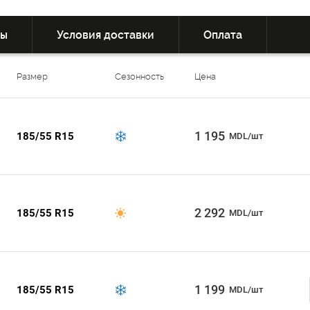
вы
Условия доставки
Оплата
Размер
Сезонность
Цена
1 195
185/55 R15
MDL/шт
2 292
185/55 R15
MDL/шт
1 199
185/55 R15
MDL/шт