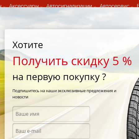
ы
Аксессуары
Автосигнализации
Автосервис
60 066 000
+373 60 608 000
ьный шиномонтаж 24/7
Автосервис в кишиневе
осуточно по всем
(Пн-Пт) с 9:00 - 19:00
Хотите
нам)
(Сб) 09:00-19:00
Strada Calea Basarabiei 44
Получить скидку 5 %
на первую покупку ?
6
/
Cooper Zeon CS6 185/55 R15 82V
Подпишитесь на наши эксклюзивные предложения и
новости
Летни