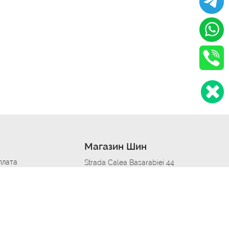
Магазин Шин
плата
Strada Calea Basarabiei 44
дит
Автосервис в кишиневе
омобилям
меры шин
Strada Calea Basarabiei 44
 по городам
ь