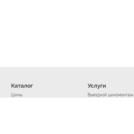
Каталог
Услуги
Шины
Выездной шиномонтаж
Диски
Хранение шин
Моторные масла
Сезонная смена шин
Аккумуляторы
Нарезка протектора ш
Аксессуары
Техпомощь при дтп
Автосигнализации
Техпомощь при застре