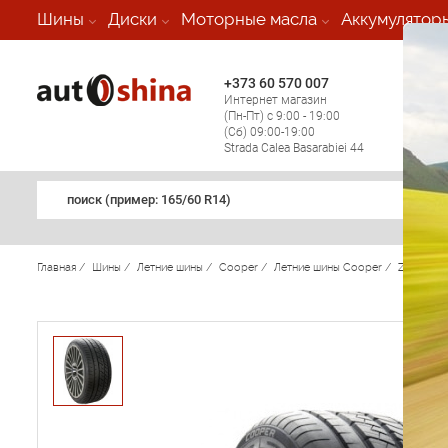
-
Шины
Диски
Моторные масла
Аккумулятор
+373 60 570 007
+373 
Интернет магазин
Мобил
(Пн-Пт) с 9:00 - 19:00
(кругл
(Сб) 09:00-19:00
регио
Strada Calea Basarabiei 44
поиск (примеp: 165/60 R14)
Главная
/
Шины
/
Летние шины
/
Cooper
/
Летние шины Cooper
/
Zeon CS