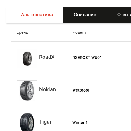
Альтернатива
Описание
Отзы
Бренд
Модель
RoadX
RXEROST WU01
Nokian
Wetproof
Tigar
Winter 1