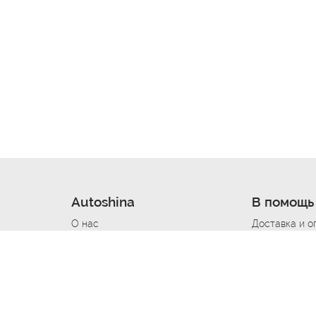
Autoshina
В помощь
О нас
Доставка и о
Новости
Купить в кре
Вакансии
Шины по авт
ин
Контакты
Все типораз
Политика возврата
Доставка шин
вании
Политика конфиденциальности
Полезно знат