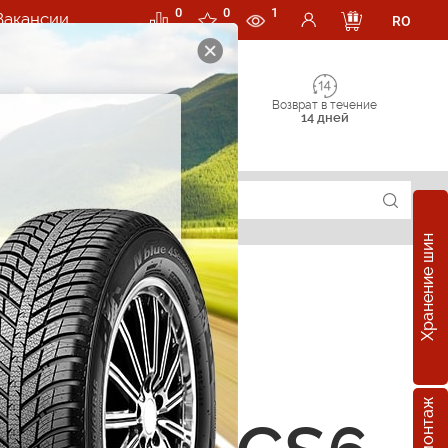
0
0
1
Вакансии
RO
Возврат в течение
14 дней
Хранение шин
е шины