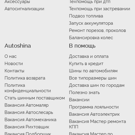
Аксессуары
Техпомощь при дтп
Автосигнализации
Техпомощь при застревании
Подвоз топлива
Запуск аккумулятора
Ремонт порезов, проколов
Балансировка колес
Autoshina
В помощь
О нас
Доставка и оплата
Новости
Купить в кредит
Контакты
Шины по автомобилям
Политика возврата
Все типоразмеры шин
Политика
Доставка шин по городам
конфиденциальности
Полезно знать
Стать шинным поставщиком
Вакансии
Вакансия Автомаляр
Программа лояльности
Вакансия Автослесарь
Вакансия Автоэлектрик
Вакансия Автомеханика
Вакансия Мастер ремонта
Вакансия Рихтовщик
КПП
Вакансия Подборщик
Вакансия Мастер по