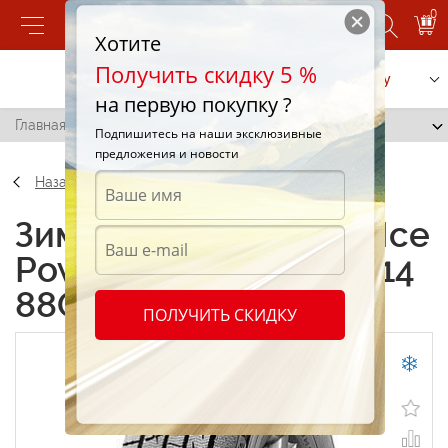
0
Хотите
Получить скидку 5 %
Позвонить
Заказать услугу
на первую покупку ?
Главная
/
Kumho Ice Power KW21 175/80 R14 88Q
Подпишитесь на наши эксклюзивные
предложения и новости
Назад
Зимние шины Kumho Ice
Power KW21 175/80 R14
88Q
ПОЛУЧИТЬ СКИДКУ