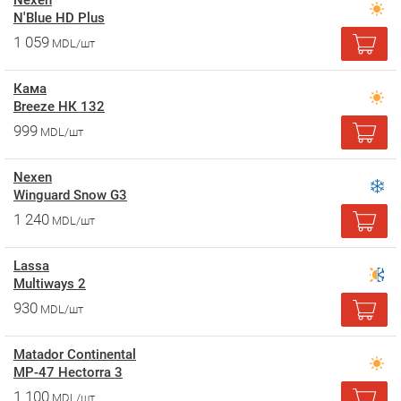
Nexen
N'Blue HD Plus
1 059
MDL/шт
Кама
Breeze НК 132
999
MDL/шт
Nexen
Winguard Snow G3
1 240
MDL/шт
Lassa
Multiways 2
930
MDL/шт
Matador Continental
MP-47 Hectorra 3
1 100
MDL/шт