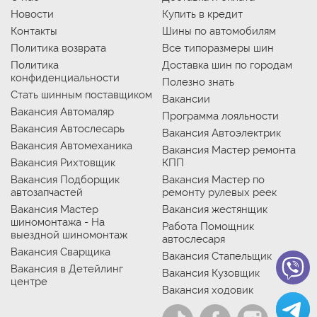
Новости
Купить в кредит
Контакты
Шины по автомобилям
Политика возврата
Все типоразмеры шин
Политика
Доставка шин по городам
конфиденциальности
Полезно знать
Стать шинным поставщиком
Вакансии
Вакансия Автомаляр
Программа лояльности
Вакансия Автослесарь
Вакансия Автоэлектрик
Вакансия Автомеханика
Вакансия Мастер ремонта
Вакансия Рихтовщик
КПП
Вакансия Подборщик
Вакансия Мастер по
автозапчастей
ремонту рулевых реек
Вакансия Мастер
Вакансия жестянщик
шиномонтажа - На
Работа Помощник
выездной шиномонтаж
автослесаря
Вакансия Сварщика
Вакансия Стапельщик
Вакансия в Детейлинг
Вакансия Кузовщик
центре
Вакансия ходовик