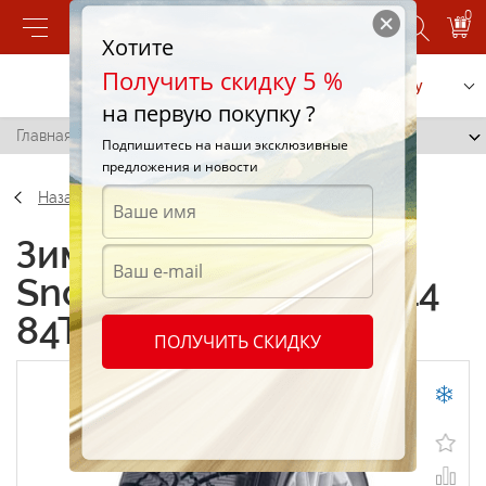
0
Хотите
Получить скидку 5 %
Позвонить
Заказать услугу
на первую покупку ?
Главная
/
Lassa Snoways 2C 175/70 R14 84T
Подпишитесь на наши эксклюзивные
предложения и новости
Назад
Зимние шины Lassa
Snoways 2C 175/70 R14
84T
ПОЛУЧИТЬ СКИДКУ