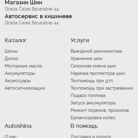
Магазин Шин
Strada Calea Basarabiei 44
Автосервис в кишиневе
Strada Calea Basarabiei 44
Каталог
Услуги
Шины
Выездной шиномонтаж
Диски
Хранение шин
Моторные масла
Сезонная смена шин
Аккумуляторы
Нарезка протектора шин
Аксессуары
Техпомощь при дтп
Автосигнализации
Техпомощь при застревании
Подвоз топлива
Запуск аккумулятора
Ремонт порезов, проколов
Балансировка колес
Autoshina
В помощь
О нас
Доставка и оплата