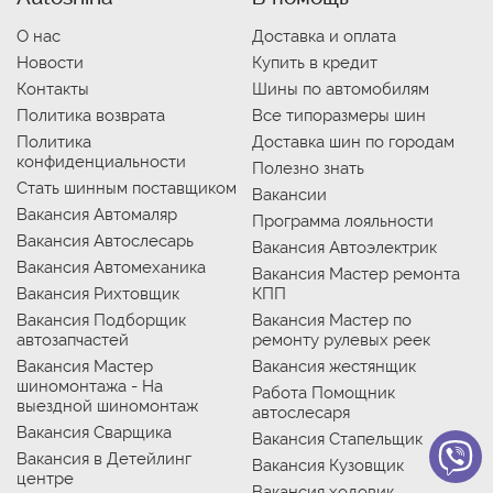
О нас
Доставка и оплата
Новости
Купить в кредит
Контакты
Шины по автомобилям
Политика возврата
Все типоразмеры шин
Политика
Доставка шин по городам
конфиденциальности
Полезно знать
Стать шинным поставщиком
Вакансии
Вакансия Автомаляр
Программа лояльности
Вакансия Автослесарь
Вакансия Автоэлектрик
Вакансия Автомеханика
Вакансия Мастер ремонта
Вакансия Рихтовщик
КПП
Вакансия Подборщик
Вакансия Мастер по
автозапчастей
ремонту рулевых реек
Вакансия Мастер
Вакансия жестянщик
шиномонтажа - На
Работа Помощник
выездной шиномонтаж
автослесаря
Вакансия Сварщика
Вакансия Стапельщик
Вакансия в Детейлинг
Вакансия Кузовщик
центре
Вакансия ходовик