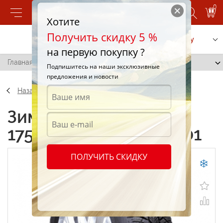
0
Хотите
Получить скидку 5 %
Позвонить
Заказать услугу
на первую покупку ?
Главная
/
Rosava 175/70 R13 84S WQ-101
Подпишитесь на наши эксклюзивные
предложения и новости
Назад
Зимние шины Rosava
175/70 R13 84S WQ-101
ПОЛУЧИТЬ СКИДКУ