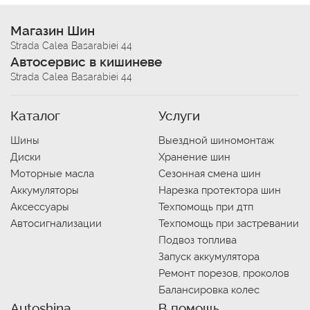
Магазин Шин
Strada Calea Basarabiei 44
Автосервис в кишиневе
Strada Calea Basarabiei 44
Каталог
Услуги
Шины
Выездной шиномонтаж
Диски
Хранение шин
Моторные масла
Сезонная смена шин
Аккумуляторы
Нарезка протектора шин
Аксессуары
Техпомощь при дтп
Автосигнализации
Техпомощь при застревании
Подвоз топлива
Запуск аккумулятора
Ремонт порезов, проколов
Балансировка колес
Autoshina
В помощь