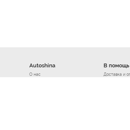
Autoshina
В помощь
О нас
Доставка и о
Новости
Купить в кре
Вакансии
Шины по авт
ин
Контакты
Все типораз
Политика возврата
Доставка шин
вании
Политика конфиденциальности
Полезно знат
Стать шинным поставщиком
Программа л
Вакансия Автомаляр
Вакансия По
лов
Вакансия Автослесарь
Вакансия Ма