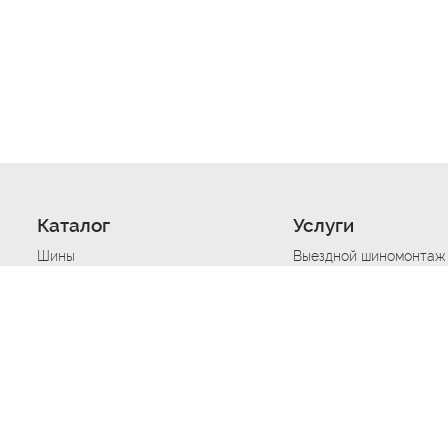
Каталог
Услуги
Шины
Выездной шиномонтаж
Диски
Хранение шин
Моторные масла
Сезонная смена шин
Аккумуляторы
Нарезка протектора ш
Аксессуары
Техпомощь при дтп
Автосигнализации
Техпомощь при застре
Подвоз топлива
Запуск аккумулятора
Ремонт порезов, проко