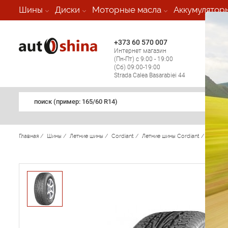
-
Шины
Диски
Моторные масла
Аккумулятор
+373 60 570 007
+373 
Интернет магазин
Мобил
(Пн-Пт) с 9:00 - 19:00
(кругл
(Сб) 09:00-19:00
регио
Strada Calea Basarabiei 44
поиск (примеp: 165/60 R14)
Главная
/
Шины
/
Летние шины
/
Cordiant
/
Летние шины Cordiant
/
Sport
/