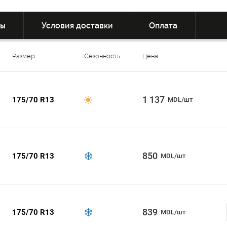
вы
Условия доставки
Оплата
Размер
Сезонность
Цена
1 137
175/70 R13
MDL/шт
850
175/70 R13
MDL/шт
839
175/70 R13
MDL/шт