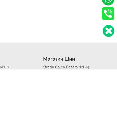
Магазин Шин
плата
Strada Calea Basarabiei 44
дит
Автосервис в кишиневе
омобилям
меры шин
Strada Calea Basarabiei 44
 по городам
ь
ояльности
Приложение Autoshina в твоем телефоне
дборщик автозапчастей
стер шиномонтажа -