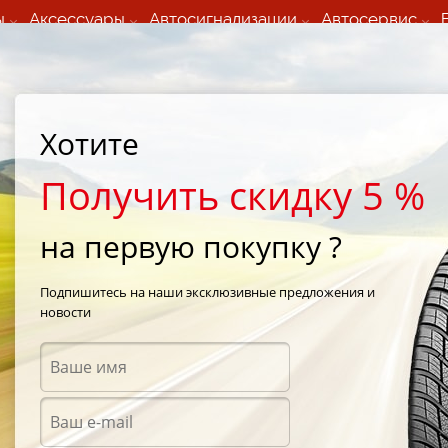
ы
Аксессуары
Автосигнализации
Автосервис
60 066 000
+373 60 608 000
ьный шиномонтаж 24/7
Автосервис в кишиневе
осуточно по всем
(Пн-Пт) с 9:00 - 19:00
Хотите
нам)
(Сб) 09:00-19:00
Strada Calea Basarabiei 44
Получить скидку 5 %
на первую покупку ?
Cordiant Sport 175/70 R13 82T
Подпишитесь на наши эксклюзивные предложения и
новости
Летни