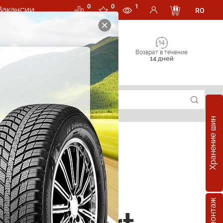
0
0
1
Вакансии
RO
Возврат в течение
14 дней
Хранение шин
е шины