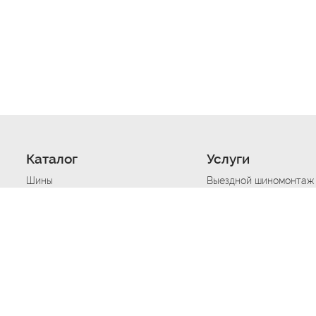
Каталог
Услуги
Шины
Выездной шиномонтаж
Диски
Хранение шин
Моторные масла
Сезонная смена шин
Аккумуляторы
Нарезка протектора ш
Аксессуары
Техпомощь при дтп
Автосигнализации
Техпомощь при застре
Подвоз топлива
Запуск аккумулятора
Ремонт порезов, проко