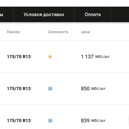
вы
Условия доставки
Оплата
Размер
Сезонность
Цена
1 137
175/70 R13
MDL/шт
850
175/70 R13
MDL/шт
839
175/70 R13
MDL/шт