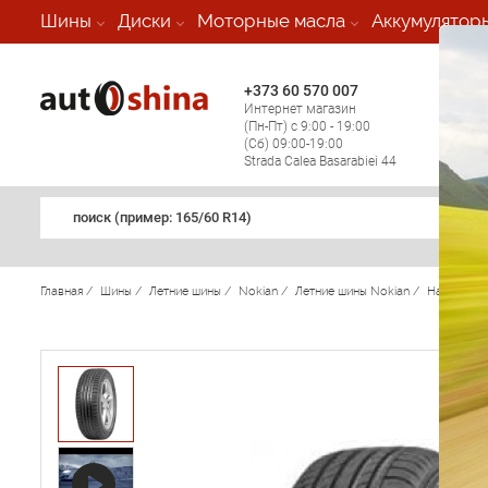
-
Шины
Диски
Моторные масла
Аккумулятор
+373 60 570 007
+373 
Интернет магазин
Мобил
(Пн-Пт) с 9:00 - 19:00
(кругл
(Сб) 09:00-19:00
регио
Strada Calea Basarabiei 44
поиск (примеp: 165/60 R14)
Главная
/
Шины
/
Летние шины
/
Nokian
/
Летние шины Nokian
/
Hakka Gre