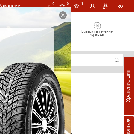
0
0
1
Вакансии
RO
Возврат в течение
14 дней
Хранение шин
е шины