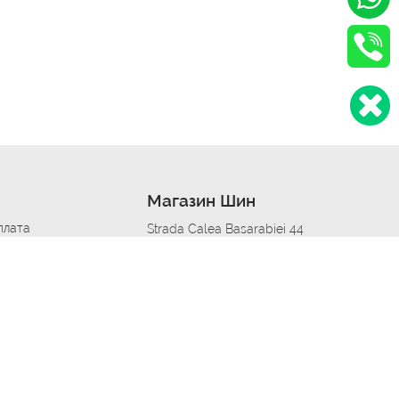
Магазин Шин
плата
Strada Calea Basarabiei 44
дит
Автосервис в кишиневе
омобилям
меры шин
Strada Calea Basarabiei 44
 по городам
ь
ояльности
Приложение Autoshina в твоем телефоне
дборщик автозапчастей
стер шиномонтажа -