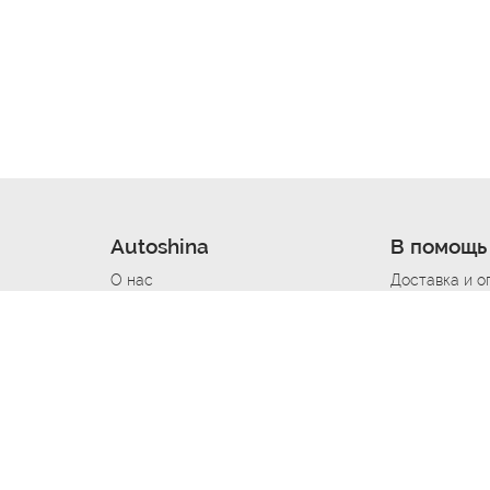
Autoshina
В помощь
О нас
Доставка и о
Новости
Купить в кре
Вакансии
Шины по авт
ин
Контакты
Все типораз
Политика возврата
Доставка шин
вании
Политика конфиденциальности
Полезно знат
Стать шинным поставщиком
Программа л
Вакансия Автомаляр
Вакансия По
лов
Вакансия Автослесарь
Вакансия Ма