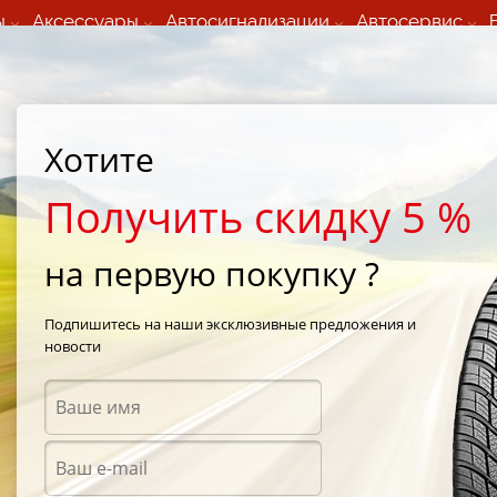
ы
Аксессуары
Автосигнализации
Автосервис
60 066 000
+373 60 608 000
ьный шиномонтаж 24/7
Автосервис в кишиневе
осуточно по всем
(Пн-Пт) с 9:00 - 19:00
Хотите
нам)
(Сб) 09:00-19:00
Strada Calea Basarabiei 44
Получить скидку 5 %
на первую покупку ?
en
/
Nokian Hakka Green 175/70 R13 82N
Подпишитесь на наши эксклюзивные предложения и
новости
Летни