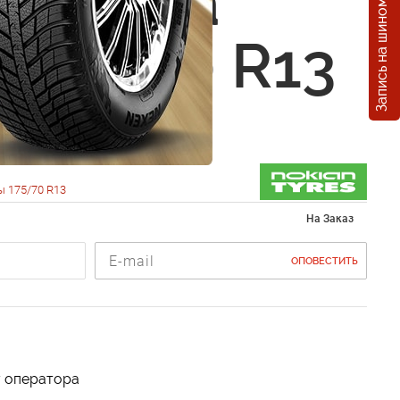
Запись на шиномонтаж
n Hakka
 175/70 R13
 175/70 R13
На Заказ
ОПОВЕСТИТЬ
у оператора