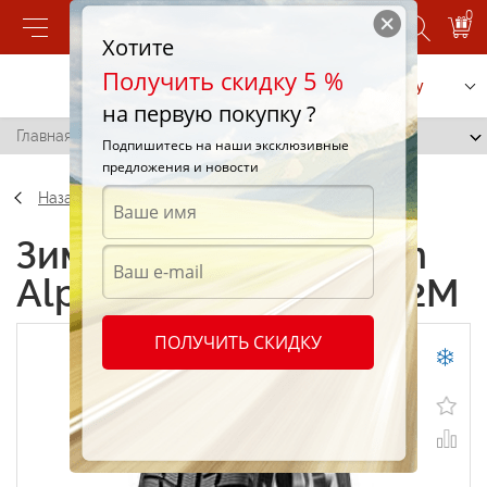
0
Хотите
Получить скидку 5 %
Позвонить
Заказать услугу
на первую покупку ?
Главная
/
Michelin Alpin A3 175/70 R13 82M
Подпишитесь на наши эксклюзивные
предложения и новости
Назад
Зимние шины Michelin
Alpin A3 175/70 R13 82M
ПОЛУЧИТЬ СКИДКУ