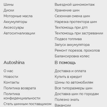
Шины
Выездной шиномонтаж
Диски
Хранение шин
Моторные масла
Сезонная смена шин
Аккумуляторы
Нарезка протектора шин
Аксессуары
Техпомощь при дтп
Автосигнализации
Техпомощь при застревании
Подвоз топлива
Запуск аккумулятора
Ремонт порезов, проколов
Балансировка колес
Autoshina
В помощь
О нас
Доставка и оплата
Новости
Купить в кредит
Контакты
Шины по автомобилям
Политика возврата
Все типоразмеры шин
Политика
Доставка шин по городам
конфиденциальности
Полезно знать
Стать шинным поставщиком
Вакансии