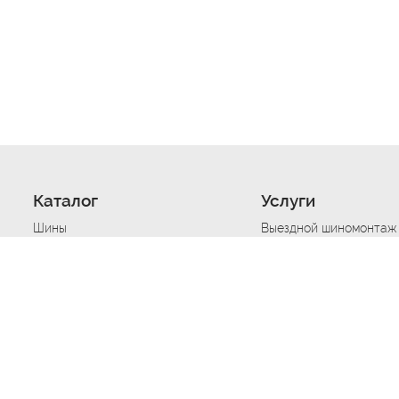
Каталог
Услуги
Шины
Выездной шиномонтаж
Диски
Хранение шин
Моторные масла
Сезонная смена шин
Аккумуляторы
Нарезка протектора ш
Аксессуары
Техпомощь при дтп
Автосигнализации
Техпомощь при застре
Подвоз топлива
Запуск аккумулятора
Ремонт порезов, проко