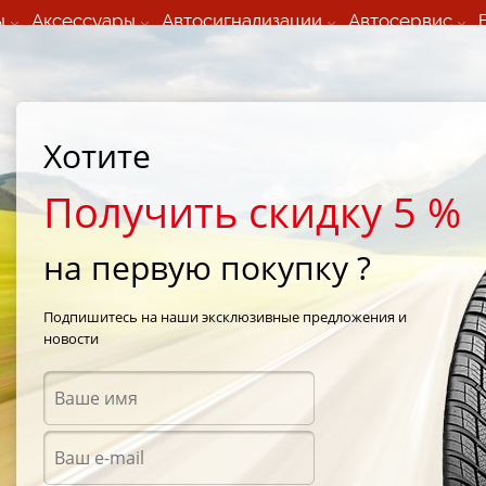
ы
Аксессуары
Автосигнализации
Автосервис
60 066 000
+373 60 608 000
ьный шиномонтаж 24/7
Автосервис в кишиневе
осуточно по всем
(Пн-Пт) с 9:00 - 19:00
Хотите
нам)
(Сб) 09:00-19:00
Strada Calea Basarabiei 44
Получить скидку 5 %
на первую покупку ?
XM2
/
Michelin Energy XM2 175/70 R13 70R
Подпишитесь на наши эксклюзивные предложения и
новости
Летни