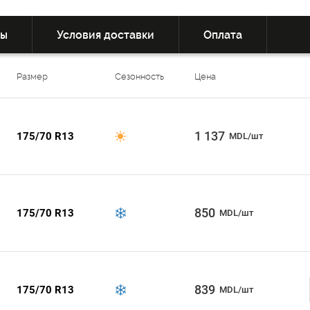
вы
Условия доставки
Оплата
Размер
Сезонность
Цена
1 137
175/70 R13
MDL/шт
850
175/70 R13
MDL/шт
839
175/70 R13
MDL/шт