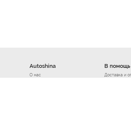
Autoshina
В помощь
О нас
Доставка и о
Новости
Купить в кре
Вакансии
Шины по авт
ин
Контакты
Все типораз
Политика возврата
Доставка шин
вании
Политика конфиденциальности
Полезно знат
Стать шинным поставщиком
Программа л
Вакансия Автомаляр
Вакансия По
лов
Вакансия Автослесарь
Вакансия Ма