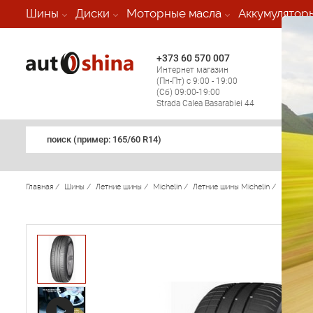
-
Шины
Диски
Моторные масла
Аккумулятор
+373 60 570 007
+373 
Интернет магазин
Мобил
(Пн-Пт) с 9:00 - 19:00
(кругл
(Сб) 09:00-19:00
регио
Strada Calea Basarabiei 44
поиск (примеp: 165/60 R14)
Главная
/
Шины
/
Летние шины
/
Michelin
/
Летние шины Michelin
/
Energy 