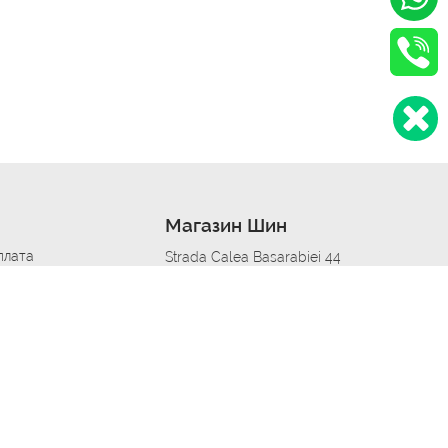
Магазин Шин
плата
Strada Calea Basarabiei 44
дит
Автосервис в кишиневе
омобилям
меры шин
Strada Calea Basarabiei 44
 по городам
ь
ояльности
Приложение Autoshina в твоем телефоне
дборщик автозапчастей
стер шиномонтажа -