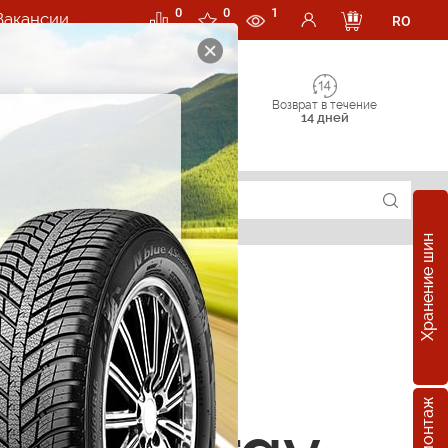
0
0
1
Вакансии
RO
Возврат в течение
14 дней
Хранение шин
е шины