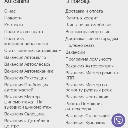
Autoshina
В помощь
О нас
Доставка и оплата
Новости
Купить в кредит
Контакты
Шины по автомобилям
Политика возврата
Все типоразмеры шин
Политика
Доставка шин по городам
конфиденциальности
Полезно знать
Стать шинным поставщиком
Вакансии
Вакансия Автомаляр
Программа лояльности
Вакансия Автослесарь
Вакансия Автоэлектрик
Вакансия Автомеханика
Вакансия Мастер ремонта
Вакансия Рихтовщик
КПП
Вакансия Подборщик
Вакансия Мастер по
автозапчастей
ремонту рулевых реек
Вакансия Мастер
Вакансия жестянщик
шиномонтажа - На
Работа Помощник
выездной шиномонтаж
автослесаря
Вакансия Сварщика
Вакансия Стапельщик
Вакансия в Детейлинг
Вакансия Кузовщик
центре