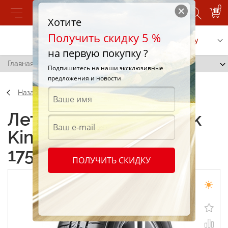
0
Хотите
Получить скидку 5 %
Позвонить
Заказать услугу
на первую покупку ?
Главная
/
Hankook Kinergy Eco 2 K435 175/65 R15 84T
Подпишитесь на наши эксклюзивные
предложения и новости
Назад
Летние шины Hankook
Kinergy Eco 2 K435
175/65 R15 84T
ПОЛУЧИТЬ СКИДКУ