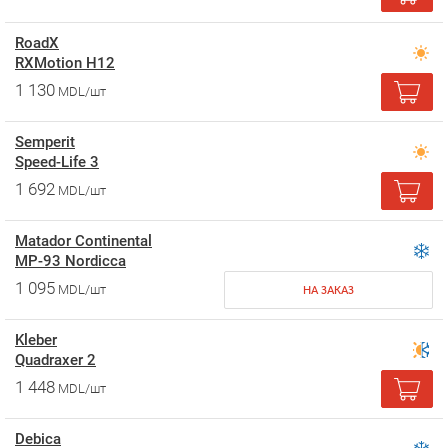
RoadX
RXMotion H12
1 130
MDL/шт
Semperit
Speed-Life 3
1 692
MDL/шт
Matador Continental
MP-93 Nordicca
1 095
MDL/шт
НА ЗАКАЗ
Kleber
Quadraxer 2
1 448
MDL/шт
Debica