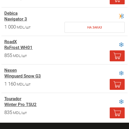
Debica
Navigator 3
1 000
MDL/шт
НА ЗАКАЗ
RoadX
RxFrost WH01
855
MDL/шт
Nexen
Winguard Snow G3
1 160
MDL/шт
Tourador
Winter Pro TSU2
835
MDL/шт