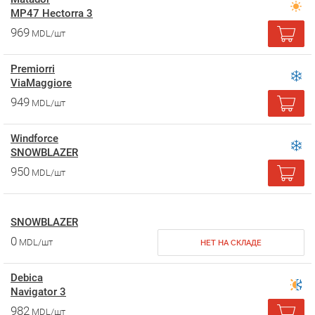
MP47 Hectorra 3
969
MDL/шт
Premiorri
ViaMaggiore
949
MDL/шт
Windforce
SNOWBLAZER
950
MDL/шт
SNOWBLAZER
0
MDL/шт
НЕТ НА СКЛАДЕ
Debica
Navigator 3
982
MDL/шт