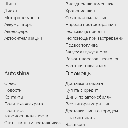
Шины
Выездной шиномонтаж
Диски
Хранение шин
Моторные масла
Сезонная смена шин
Аккумуляторы
Нарезка протектора шин
Аксессуары
Техпомощь при дтп
Автосигнализации
Техпомощь при застревании
Подвоз топлива
Запуск аккумулятора
Ремонт порезов, проколов
Балансировка колес
Autoshina
В помощь
О нас
Доставка и оплата
Новости
Купить в кредит
Контакты
Шины по автомобилям
Политика возврата
Все типоразмеры шин
Политика
Доставка шин по городам
конфиденциальности
Полезно знать
Стать шинным поставщиком
Вакансии