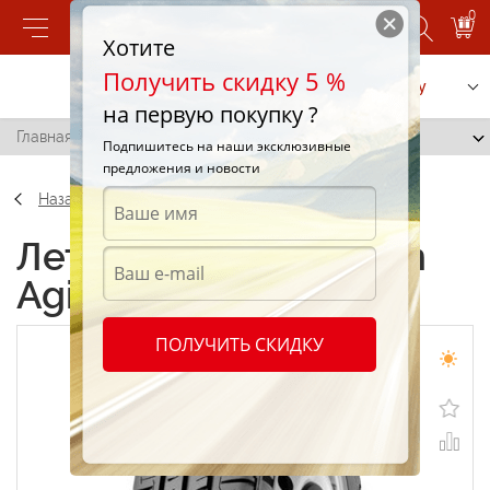
0
Хотите
Получить скидку 5 %
Позвонить
Заказать услугу
на первую покупку ?
Главная
/
Michelin Agilis 175/65 R14 88T
Подпишитесь на наши эксклюзивные
предложения и новости
Назад
Летние шины Michelin
Agilis 175/65 R14 88T
ПОЛУЧИТЬ СКИДКУ