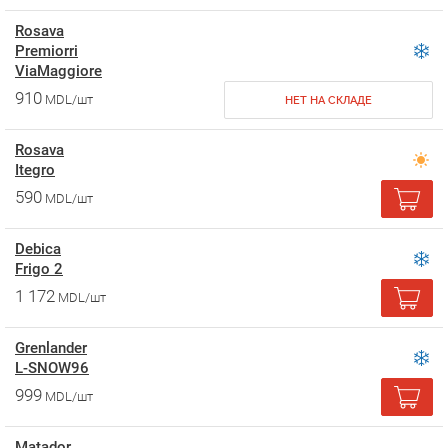
Rosava
Premiorri
ViaMaggiore
910
MDL/шт
НЕТ НА СКЛАДЕ
Rosava
Itegro
590
MDL/шт
Debica
Frigo 2
1 172
MDL/шт
Grenlander
L-SNOW96
999
MDL/шт
Matador