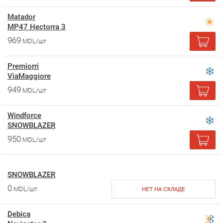
Matador
MP47 Hectorra 3
969
MDL/шт
Premiorri
ViaMaggiore
949
MDL/шт
Windforce
SNOWBLAZER
950
MDL/шт
SNOWBLAZER
0
MDL/шт
НЕТ НА СКЛАДЕ
Debica