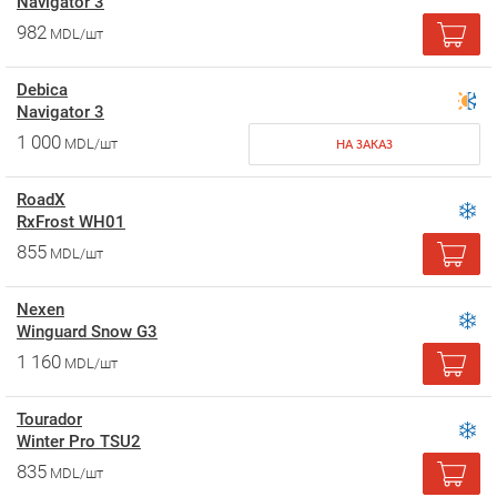
Navigator 3
982
MDL/шт
Debica
Navigator 3
1 000
MDL/шт
НА ЗАКАЗ
RoadX
RxFrost WH01
855
MDL/шт
Nexen
Winguard Snow G3
1 160
MDL/шт
Tourador
Winter Pro TSU2
835
MDL/шт