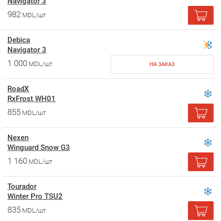
Navigator 3
982
MDL/шт
Debica
Navigator 3
1 000
MDL/шт
НА ЗАКАЗ
RoadX
RxFrost WH01
855
MDL/шт
Nexen
Winguard Snow G3
1 160
MDL/шт
Tourador
Winter Pro TSU2
835
MDL/шт