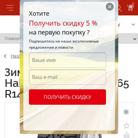
0
Хотите
Получить скидку 5 %
Позвонить
Заказать услугу
на первую покупку ?
Главная
/
Nokian Hakkapeliitta RSi 175/65 R14 82R
Подпишитесь на наши эксклюзивные
предложения и новости
Назад
Зимние шины Nokian
Hakkapeliitta RSi 175/65
R14 82R
ПОЛУЧИТЬ СКИДКУ