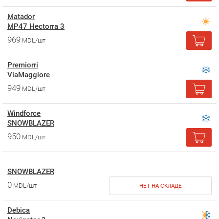
Matador
MP47 Hectorra 3
969
MDL/шт
Premiorri
ViaMaggiore
949
MDL/шт
Windforce
SNOWBLAZER
950
MDL/шт
SNOWBLAZER
0
MDL/шт
НЕТ НА СКЛАДЕ
Debica