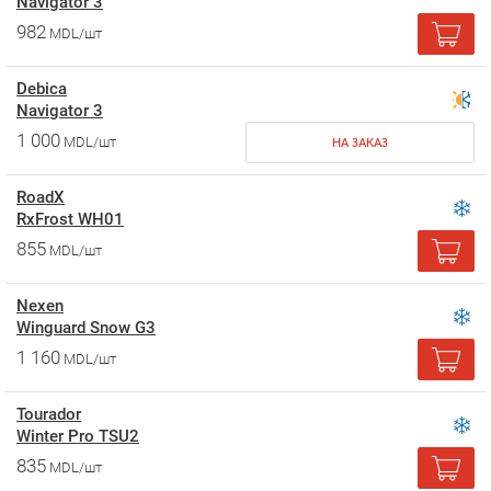
Navigator 3
982
MDL/шт
Debica
Navigator 3
1 000
MDL/шт
НА ЗАКАЗ
RoadX
RxFrost WH01
855
MDL/шт
Nexen
Winguard Snow G3
1 160
MDL/шт
Tourador
Winter Pro TSU2
835
MDL/шт