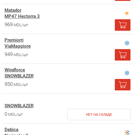
Matador
MP47 Hectorra 3
969
MDL/шт
Premiorri
ViaMaggiore
949
MDL/шт
Windforce
SNOWBLAZER
950
MDL/шт
SNOWBLAZER
0
MDL/шт
НЕТ НА СКЛАДЕ
Debica