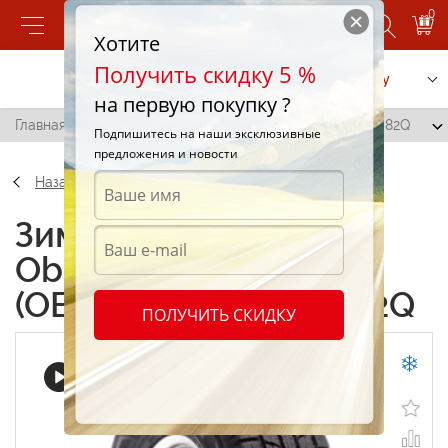
0
Хотите
Получить скидку 5 %
Позвонить
Заказать услугу
на первую покупку ?
Главная
/
Toyo Observe Garit Gsi5 (OBGS5) 175/65 R14 82Q
Подпишитесь на наши эксклюзивные
предложения и новости
Назад
Зимние шины Toyo
Observe Garit Gsi5
(OBGS5) 175/65 R14 82Q
ПОЛУЧИТЬ СКИДКУ