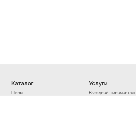
Каталог
Услуги
Шины
Выездной шиномонтаж
Диски
Хранение шин
Моторные масла
Сезонная смена шин
Аккумуляторы
Нарезка протектора ш
Аксессуары
Техпомощь при дтп
Автосигнализации
Техпомощь при застре
Подвоз топлива