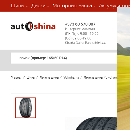
-
Шины
Диски
Моторные масла
Аккумулятор
+373 60 570 007
+373 
Интернет магазин
Мобил
(Пн-Пт) с 9:00 - 19:00
(кругл
(Сб) 09:00-19:00
регио
Strada Calea Basarabiei 44
поиск (примеp: 165/60 R14)
Главная
/
Шины
/
Летние шины
/
Yokohama
/
Летние шины Yokohama
/
A.d