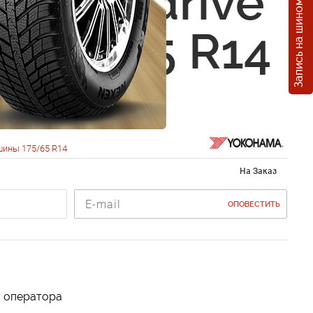
Запись на шиномонтаж
ama A.drive
) 175/65 R14
шины 175/65 R14
На Заказ
ОПОВЕСТИТЬ
у оператора