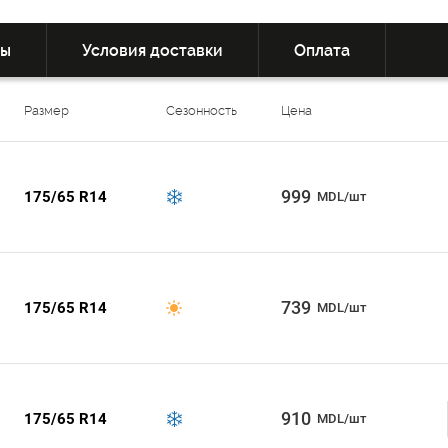
вы
Условия доставки
Оплата
Размер
Сезонность
Цена
999
175/65 R14
MDL/шт
739
175/65 R14
MDL/шт
910
175/65 R14
MDL/шт