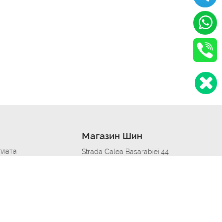
Магазин Шин
плата
Strada Calea Basarabiei 44
дит
Автосервис в кишиневе
омобилям
меры шин
Strada Calea Basarabiei 44
 по городам
ь
ояльности