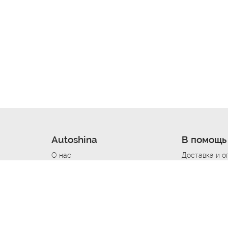
Autoshina
В помощь
О нас
Доставка и о
Новости
Купить в кре
Вакансии
Шины по авт
ин
Контакты
Все типораз
Политика возврата
Доставка шин
вании
Политика конфиденциальности
Полезно знат
Стать шинным поставщиком
Программа л