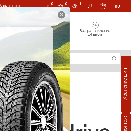
0
0
1
Вакансии
RO
Возврат в течение
14 дней
Хранение шин
е шины