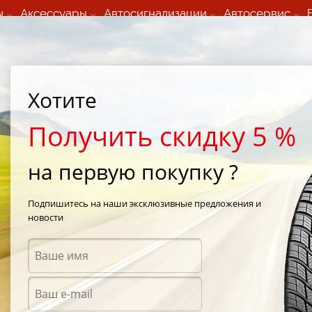
ы
Аксессуары
Автосигнализации
Автосервис
60 066 000
+373 60 608 000
ьный шиномонтаж 24/7
Автосервис в кишиневе
осуточно по всем
(Пн-Пт) с 9:00 - 19:00
Хотите
нам)
(Сб) 09:00-19:00
Strada Calea Basarabiei 44
Получить скидку 5 %
на первую покупку ?
rive AA01
/
Yokohama A.drive (AA01) 175/65 R14 82H
Подпишитесь на наши эксклюзивные предложения и
новости
Летни