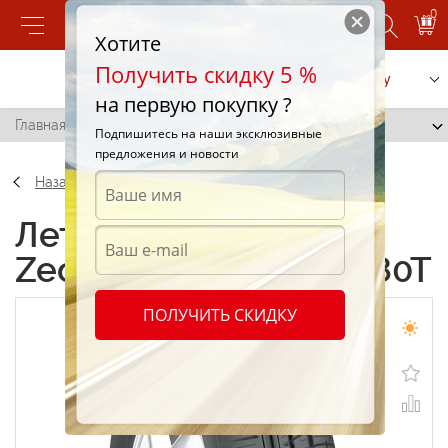
0
Хотите
Получить скидку 5 %
Позвонить
Заказать услугу
на первую покупку ?
Главная
/
Cooper Zeon CS2 175/65 R13 80T
Подпишитесь на наши эксклюзивные
предложения и новости
Назад
Летние шины Cooper
Zeon CS2 175/65 R13 80T
ПОЛУЧИТЬ СКИДКУ