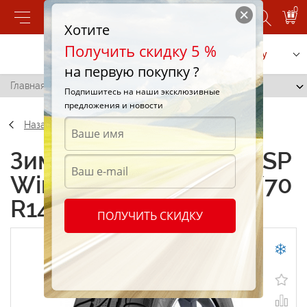
0
Хотите
Получить скидку 5 %
Позвонить
Заказать услугу
на первую покупку ?
Главная
/
Dunlop SP Winter Response 165/70 R14 85T
Подпишитесь на наши эксклюзивные
предложения и новости
Назад
Зимние шины Dunlop SP
Winter Response 165/70
R14 85T
ПОЛУЧИТЬ СКИДКУ