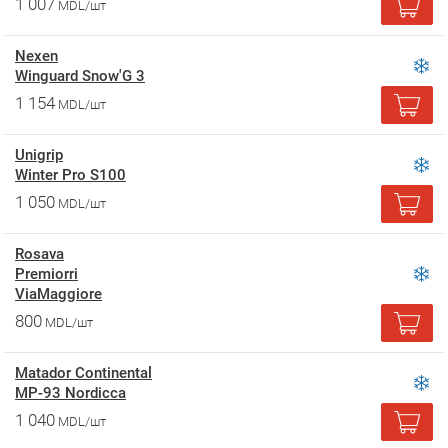
1 007
MDL/шт
Nexen
Winguard Snow'G 3
1 154
MDL/шт
Unigrip
Winter Pro S100
1 050
MDL/шт
Rosava
Premiorri
ViaMaggiore
800
MDL/шт
Matador Continental
MP-93 Nordicca
1 040
MDL/шт