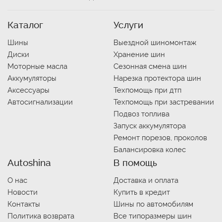
Каталог
Услуги
Шины
Выездной шиномонтаж
Диски
Хранение шин
Моторные масла
Сезонная смена шин
Аккумуляторы
Нарезка протектора шин
Аксессуары
Техпомощь при дтп
Автосигнализации
Техпомощь при застревании
Подвоз топлива
Запуск аккумулятора
Ремонт порезов, проколов
Балансировка колес
Autoshina
В помощь
О нас
Доставка и оплата
Новости
Купить в кредит
Контакты
Шины по автомобилям
Политика возврата
Все типоразмеры шин