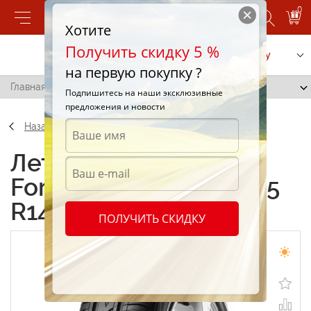
0
Хотите
Получить скидку 5 %
Позвонить
Заказать услугу
на первую покупку ?
Главная
/
Pirelli Formula Energy 165/65 R14 79T
Подпишитесь на наши эксклюзивные
предложения и новости
Назад
Летние шины Pirelli
Formula Energy 165/65
R14 79T
ПОЛУЧИТЬ СКИДКУ