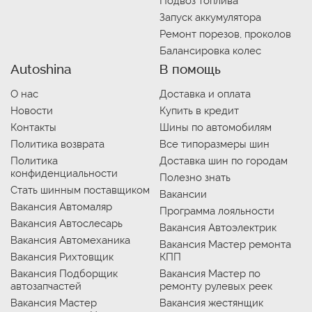
Подвоз топлива
Запуск аккумулятора
Ремонт порезов, проколов
Балансировка колес
Autoshina
В помощь
О нас
Доставка и оплата
Новости
Купить в кредит
Контакты
Шины по автомобилям
Политика возврата
Все типоразмеры шин
Политика
Доставка шин по городам
конфиденциальности
Полезно знать
Стать шинным поставщиком
Вакансии
Вакансия Автомаляр
Программа лояльности
Вакансия Автослесарь
Вакансия Автоэлектрик
Вакансия Автомеханика
Вакансия Мастер ремонта
Вакансия Рихтовщик
КПП
Вакансия Подборщик
Вакансия Мастер по
автозапчастей
ремонту рулевых реек
Вакансия Мастер
Вакансия жестянщик