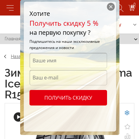
0
Хотите
Получить скидку 5 %
Позвонить
Заказать услугу
на первую покупку ?
Главная
/
Yokohama IceGuard IG50 165/55 R15 75Q
Подпишитесь на наши эксклюзивные
предложения и новости
Назад
Зимние шины Yokohama
IceGuard IG50 165/55
R15 75Q
ПОЛУЧИТЬ СКИДКУ