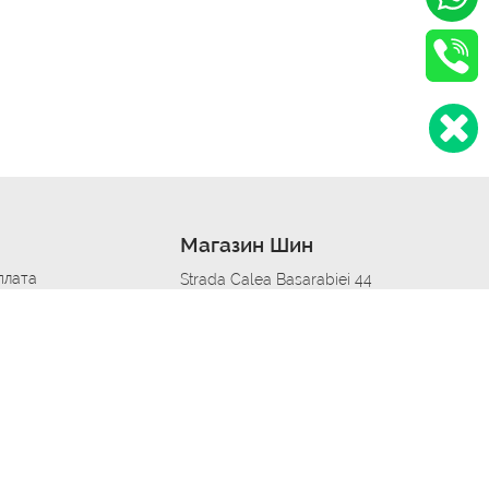
Магазин Шин
плата
Strada Calea Basarabiei 44
дит
Автосервис в кишиневе
омобилям
меры шин
Strada Calea Basarabiei 44
 по городам
ь
ояльности
Приложение Autoshina в твоем телефоне
дборщик автозапчастей
стер шиномонтажа -