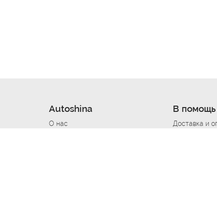
Autoshina
В помощь
О нас
Доставка и о
Новости
Купить в кре
Вакансии
Шины по авт
ин
Контакты
Все типораз
Политика возврата
Доставка шин
вании
Политика конфиденциальности
Полезно знат
Стать шинным поставщиком
Программа л
Вакансия Автомаляр
Вакансия По
лов
Вакансия Автослесарь
Вакансия Ма