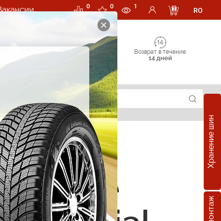
0
0
1
Вакансии
RO
Возврат в течение
14 дней
Хранение шин
зонные