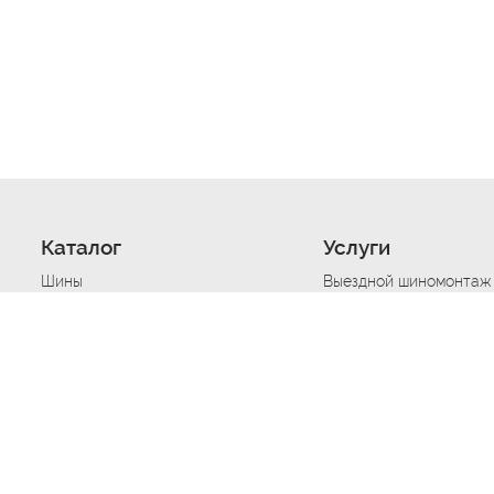
Каталог
Услуги
Шины
Выездной шиномонтаж
Диски
Хранение шин
Моторные масла
Сезонная смена шин
Аккумуляторы
Нарезка протектора ш
Аксессуары
Техпомощь при дтп
Автосигнализации
Техпомощь при застре
Подвоз топлива
Запуск аккумулятора
Ремонт порезов, проко