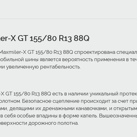
er-X GT 155/80 R13 88Q
Maxmiler-X GT 155/80 R13 88Q спроектирована специал
обильной шины является вероятность применения в теч
ии увеличенную рентабельность.
-X GT 155/80 R13 88Q есть в наличии уникальный прот
олотном. Безопасное сцепление происходит за счет п
ми, делящими их дренажными канавочками, и открытым
в себя особые впадины в форме капель. Вышеозначен
поверхности дорожного полотна.