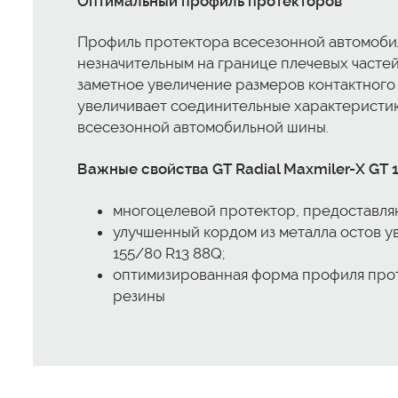
Оптимальный профиль протекторов
Профиль протектора всесезонной автомобил
незначительным на границе плечевых часте
заметное увеличение размеров контактного 
увеличивает соединительные характеристик
всесезонной автомобильной шины.
Важные свойства GT Radial Maxmiler-X GT 
многоцелевой протектор, предоставля
улучшенный кордом из металла остов у
155/80 R13 88Q;
оптимизированная форма профиля прот
резины