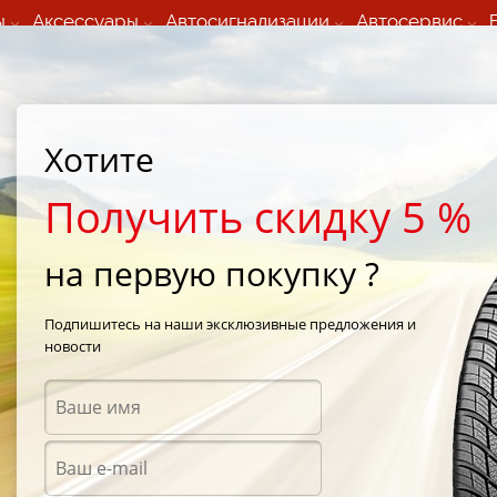
ы
Аксессуары
Автосигнализации
Автосервис
60 066 000
+373 60 608 000
ьный шиномонтаж 24/7
Автосервис в кишиневе
осуточно по всем
(Пн-Пт) с 9:00 - 19:00
Хотите
нам)
(Сб) 09:00-19:00
Strada Calea Basarabiei 44
Получить скидку 5 %
на первую покупку ?
dial
/
Maxmiler-X GT
/
GT Radial Maxmiler-X GT 155/80 R13 88Q
Подпишитесь на наши эксклюзивные предложения и
новости
Всесе