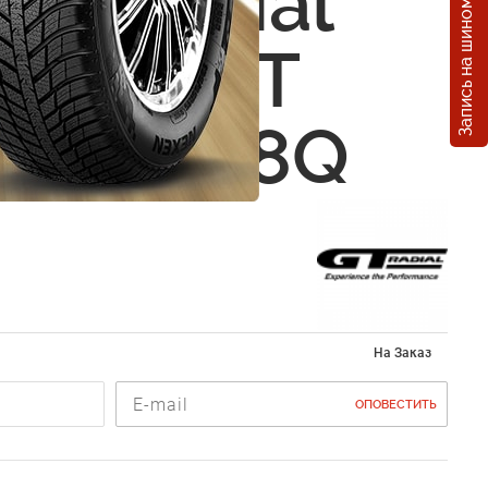
Запись на шиномонтаж
GT Radial
ler-X GT
0 R13 88Q
На Заказ
ОПОВЕСТИТЬ