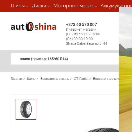
-
Шины
Диски
Моторные масла
Аккумулятор
+373 60 570 007
+373 
Интернет магазин
Мобил
(Пн-Пт) с 9:00 - 19:00
(кругл
(Сб) 09:00-19:00
регио
Strada Calea Basarabiei 44
поиск (примеp: 165/60 R14)
Главная
/
Шины
/
Всесезонные шины
/
GT Radial
/
Всесезонные шины GT Ra