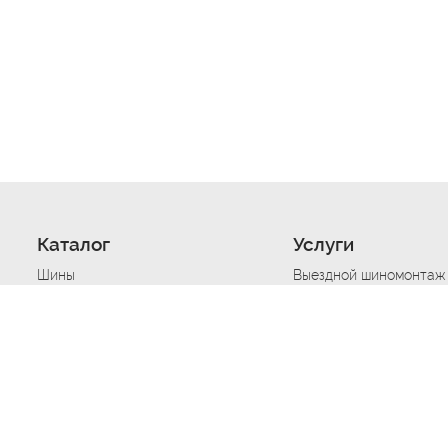
Каталог
Услуги
Шины
Выездной шиномонтаж
Диски
Хранение шин
Моторные масла
Сезонная смена шин
Аккумуляторы
Нарезка протектора ш
Аксессуары
Техпомощь при дтп
Автосигнализации
Техпомощь при застре
Подвоз топлива
Запуск аккумулятора