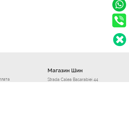
Магазин Шин
плата
Strada Calea Basarabiei 44
дит
Автосервис в кишиневе
омобилям
меры шин
Strada Calea Basarabiei 44
 по городам
ь
ояльности
Приложение Autoshina в твоем телефоне
дборщик автозапчастей