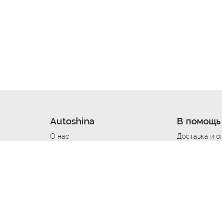
Autoshina
В помощь
О нас
Доставка и о
Новости
Купить в кре
Вакансии
Шины по авт
ин
Контакты
Все типораз
Политика возврата
Доставка шин
вании
Политика конфиденциальности
Полезно знат
Стать шинным поставщиком
Программа л
Вакансия Автомаляр
Вакансия По