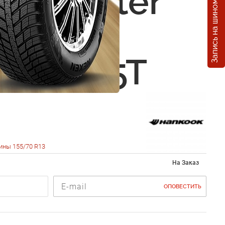
Запись на шиномонтаж
ok Winter
e W409
0 R13 75T
ины 155/70 R13
На Заказ
ОПОВЕСТИТЬ