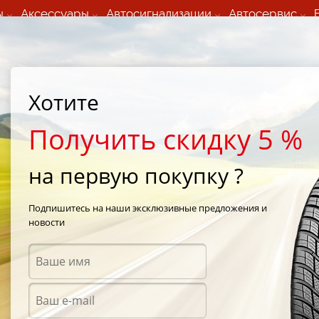
ы
Аксессуары
Автосигнализации
Автосервис
60 066 000
+373 60 608 000
ьный шиномонтаж 24/7
Автосервис в кишиневе
осуточно по всем
(Пн-Пт) с 9:00 - 19:00
Хотите
нам)
(Сб) 09:00-19:00
Strada Calea Basarabiei 44
Получить скидку 5 %
на первую покупку ?
 iPike W409
/
Hankook Winter I*Pike W409 155/70 R13 75T
Подпишитесь на наши эксклюзивные предложения и
новости
Зимни