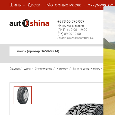
-
Шины
Диски
Моторные масла
Аккумулятор
+373 60 570 007
+373 
Интернет магазин
Мобил
(Пн-Пт) с 9:00 - 19:00
(кругл
(Сб) 09:00-19:00
регио
Strada Calea Basarabiei 44
поиск (примеp: 165/60 R14)
Главная
/
Шины
/
Зимние шины
/
Hankook
/
Зимние шины Hankook
/
Winter