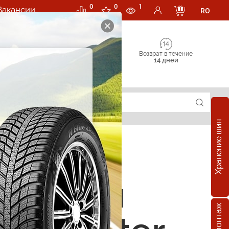
0
0
1
Вакансии
RO
Возврат в течение
14 дней
Хранение шин
е шины