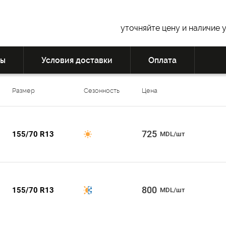
уточняйте цену и наличие 
вы
Условия доставки
Оплата
Размер
Сезонность
Цена
725
155/70 R13
MDL/шт
800
155/70 R13
MDL/шт