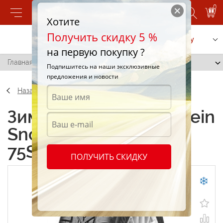
0
Хотите
Получить скидку 5 %
Позвонить
Заказать услугу
на первую покупку ?
Главная
/
Vredestein SnowTrac 155/70 R13 75S
Подпишитесь на наши эксклюзивные
предложения и новости
Назад
Зимние шины Vredestein
SnowTrac 155/70 R13
75S
ПОЛУЧИТЬ СКИДКУ