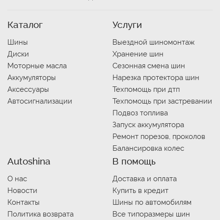
Каталог
Услуги
Шины
Выездной шиномонтаж
Диски
Хранение шин
Моторные масла
Сезонная смена шин
Аккумуляторы
Нарезка протектора шин
Аксессуары
Техпомощь при дтп
Автосигнализации
Техпомощь при застревании
Подвоз топлива
Запуск аккумулятора
Ремонт порезов, проколов
Балансировка колес
Autoshina
В помощь
О нас
Доставка и оплата
Новости
Купить в кредит
Контакты
Шины по автомобилям
Политика возврата
Все типоразмеры шин