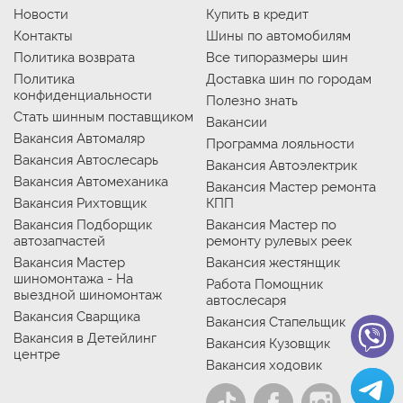
Новости
Купить в кредит
Контакты
Шины по автомобилям
Политика возврата
Все типоразмеры шин
Политика
Доставка шин по городам
конфиденциальности
Полезно знать
Стать шинным поставщиком
Вакансии
Вакансия Автомаляр
Программа лояльности
Вакансия Автослесарь
Вакансия Автоэлектрик
Вакансия Автомеханика
Вакансия Мастер ремонта
Вакансия Рихтовщик
КПП
Вакансия Подборщик
Вакансия Мастер по
автозапчастей
ремонту рулевых реек
Вакансия Мастер
Вакансия жестянщик
шиномонтажа - На
Работа Помощник
выездной шиномонтаж
автослесаря
Вакансия Сварщика
Вакансия Стапельщик
Вакансия в Детейлинг
Вакансия Кузовщик
центре
Вакансия ходовик