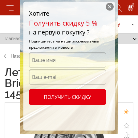
0
Хотите
Получить скидку 5 %
Позвонить
Заказать услугу
на первую покупку ?
Главная
/
Bridgestone B381 145/80 R14 80S
Подпишитесь на наши эксклюзивные
предложения и новости
Назад
Летние шины
Bridgestone B381
145/80 R14 80S
ПОЛУЧИТЬ СКИДКУ