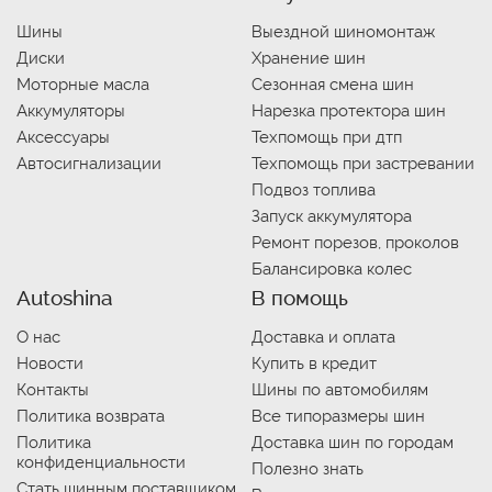
Шины
Выездной шиномонтаж
Диски
Хранение шин
Моторные масла
Сезонная смена шин
Аккумуляторы
Нарезка протектора шин
Аксессуары
Техпомощь при дтп
Автосигнализации
Техпомощь при застревании
Подвоз топлива
Запуск аккумулятора
Ремонт порезов, проколов
Балансировка колес
Autoshina
В помощь
О нас
Доставка и оплата
Новости
Купить в кредит
Контакты
Шины по автомобилям
Политика возврата
Все типоразмеры шин
Политика
Доставка шин по городам
конфиденциальности
Полезно знать
Стать шинным поставщиком