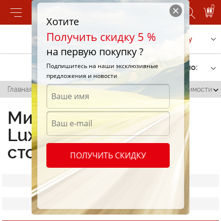
0
Хотите
Получить скидку 5 %
Позвонить
Заказать услугу
на первую покупку ?
Подпишитесь на наши эксклюзивные
Фильтр
Сортировать по:
предложения и новости
Главная
/
Минеральное масло Luxe по доступной стоимости
Минеральное масло
Luxe по доступной
стоимости
ПОЛУЧИТЬ СКИДКУ
Все масла
Luxe