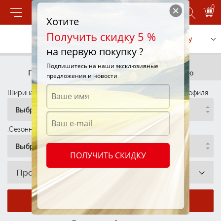
0
Хотите
Получить скидку 5 %
Позвонить
Заказать услугу
на первую покупку ?
Подбор шин
Подбор шин
Подпишитесь на наши эксклюзивные
По параметрам
По автомобилю
предложения и новости
Ширина профиля
Высота Профиля
Диаметр Профиля
Выбрать
Выбрать
Выбрать
.Сезонность
Выбрать
ПОЛУЧИТЬ СКИДКУ
Производитель
Показать