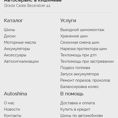
Strada Calea Basarabiei 44
Каталог
Услуги
Шины
Выездной шиномонтаж
Диски
Хранение шин
Моторные масла
Сезонная смена шин
Аккумуляторы
Нарезка протектора шин
Аксессуары
Техпомощь при дтп
Автосигнализации
Техпомощь при застревании
Подвоз топлива
Запуск аккумулятора
Ремонт порезов, проколов
Балансировка колес
Autoshina
В помощь
О нас
Доставка и оплата
Новости
Купить в кредит
Контакты
Шины по автомобилям