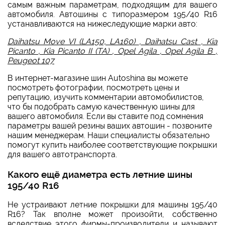
самым важным параметрам, подходящим для вашего
автомобиля. Автошины с типоразмером 195/40 R16
устанавливаются на нижеследующие марки авто:
Daihatsu Move VI (LA150, LA160)
,
Daihatsu Cast
,
Kia
Picanto
,
Kia Picanto II (TA)
,
Opel Agila
,
Opel Agila B
,
Peugeot 107
В интернет-магазине шин Autoshina вы можете
посмотреть фотографии, посмотреть цены и
репутацию, изучить комментарии автомобилистов,
что бы подобрать самую качественную шины для
вашего автомобиля. Если вы ставите под сомнения
параметры вашей резины ваших автошин - позвоните
нашим менеджерам. Наши специалисты обязательно
помогут купить наиболее соответствующие покрышки
для вашего автотранспорта.
Какого ещё диаметра есть летние шины
195/40 R16
Не устраивают летние покрышки для машины 195/40
R16? Так вполне может произойти, собственно
вследствие этого фирмы-производители и называют