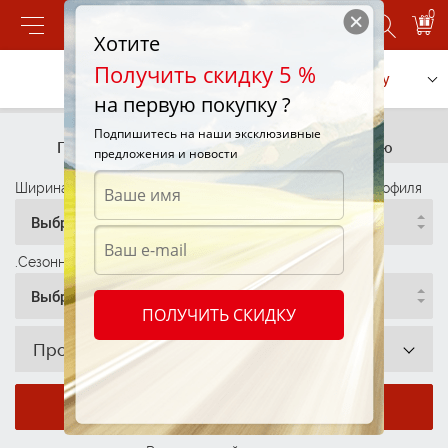
0
Хотите
Получить скидку 5 %
Позвонить
Заказать услугу
на первую покупку ?
Подбор шин
Подбор шин
Подпишитесь на наши эксклюзивные
По параметрам
По автомобилю
предложения и новости
Ширина профиля
Высота Профиля
Диаметр Профиля
Выбрать
Выбрать
Выбрать
.Сезонность
Выбрать
ПОЛУЧИТЬ СКИДКУ
Производитель
Показать