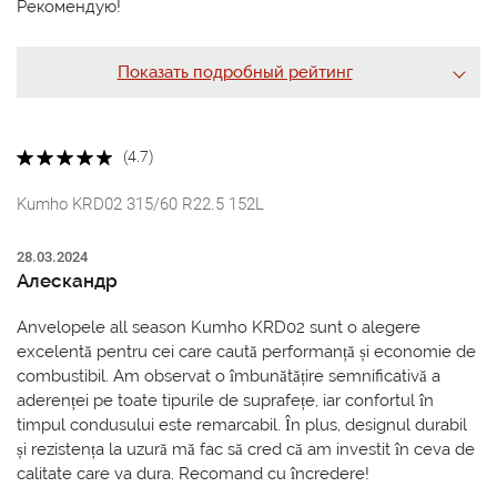
Рекомендую!
Показать подробный рейтинг
(4.7)
Kumho KRD02 315/60 R22.5 152L
28.03.2024
Алескандр
Anvelopele all season Kumho KRD02 sunt o alegere
excelentă pentru cei care caută performanță și economie de
combustibil. Am observat o îmbunătățire semnificativă a
aderenței pe toate tipurile de suprafețe, iar confortul în
timpul condusului este remarcabil. În plus, designul durabil
și rezistența la uzură mă fac să cred că am investit în ceva de
calitate care va dura. Recomand cu încredere!