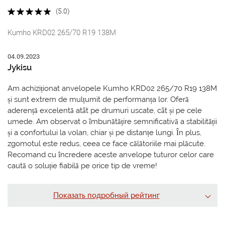
(5.0)
Kumho KRD02 265/70 R19 138M
04.09.2023
Jykisu
Am achiziționat anvelopele Kumho KRD02 265/70 R19 138M
și sunt extrem de mulțumit de performanța lor. Oferă
aderență excelentă atât pe drumuri uscate, cât și pe cele
umede. Am observat o îmbunătățire semnificativă a stabilității
și a confortului la volan, chiar și pe distanțe lungi. În plus,
zgomotul este redus, ceea ce face călătoriile mai plăcute.
Recomand cu încredere aceste anvelope tuturor celor care
caută o soluție fiabilă pe orice tip de vreme!
Показать подробный рейтинг