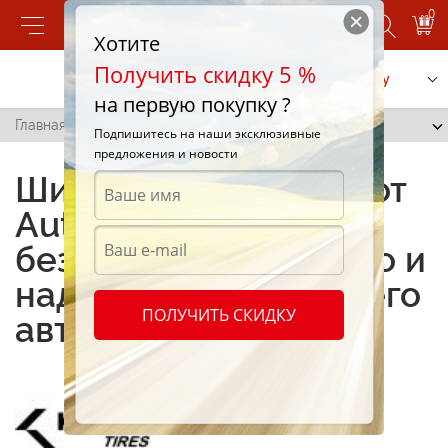
0
Хотите
Получить скидку 5 %
Позвонить
Заказать услугу
на первую покупку ?
Главная
/
KRD02
Подпишитесь на наши эксклюзивные
предложения и новости
Шины Kumho KRD02 от
Autoshina —
безупречное качество и
надежность для вашего
ПОЛУЧИТЬ СКИДКУ
автомобиля!