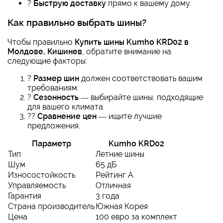
?
Быструю доставку
прямо к вашему дому.
Как правильно выбрать шины?
Чтобы правильно
Купить шины Kumho KRD02 в
Молдове, Кишинев
, обратите внимание на
следующие факторы:
?
Размер шин
должен соответствовать вашим
требованиям.
?️
Сезонность
— выбирайте шины, подходящие
для вашего климата.
?‍?
Сравнение цен
— ищите лучшие
предложения.
Параметр
Kumho KRD02
Тип
Летние шины
Шум
65 дБ
Износостойкость
Рейтинг А
Управляемость
Отличная
Гарантия
3 года
Страна производитель
Южная Корея
Цена
100 евро за комплект