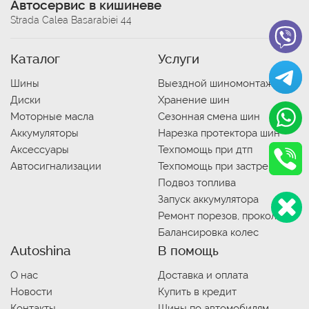
Автосервис в кишиневе
Strada Calea Basarabiei 44
Каталог
Услуги
Шины
Выездной шиномонтаж
Диски
Хранение шин
Моторные масла
Сезонная смена шин
Аккумуляторы
Нарезка протектора шин
Аксессуары
Техпомощь при дтп
Автосигнализации
Техпомощь при застревании
Подвоз топлива
Запуск аккумулятора
Ремонт порезов, проколов
Балансировка колес
Autoshina
В помощь
О нас
Доставка и оплата
Новости
Купить в кредит
Контакты
Шины по автомобилям