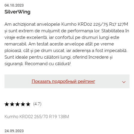
04.10.2023
SilverWing
Am achiziționat anvelopele Kumho KRD02 225/75 R17 127M
și sunt extrem de mulțumit de performanța lor. Stabilitatea în
viraje este excelentă, iar confortul pe drumuri lungi este
remarcabil. Am testat aceste anvelope atât pe vreme
ploioasă, cât și pe drum uscat, iar aderența a fost impecabilă.
Sunt ideale pentru călătorii lungi, oferind încredere și
siguranță. Recomand cu căldură!
Показать подробный рейтинг
(4.7)
Kumho KRD02 265/70 R19 138M
24.09.2023