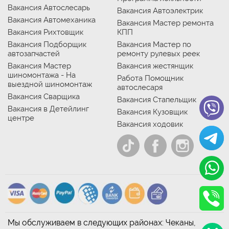
Вакансия Автослесарь
Вакансия Автоэлектрик
Вакансия Автомеханика
Вакансия Мастер ремонта
Вакансия Рихтовщик
КПП
Вакансия Подборщик
Вакансия Мастер по
автозапчастей
ремонту рулевых реек
Вакансия Мастер
Вакансия жестянщик
шиномонтажа - На
Работа Помощник
выездной шиномонтаж
автослесаря
Вакансия Сварщика
Вакансия Стапельщик
Вакансия в Детейлинг
Вакансия Кузовщик
центре
Вакансия ходовик
Мы обслуживаем в следующих районах: Чеканы,