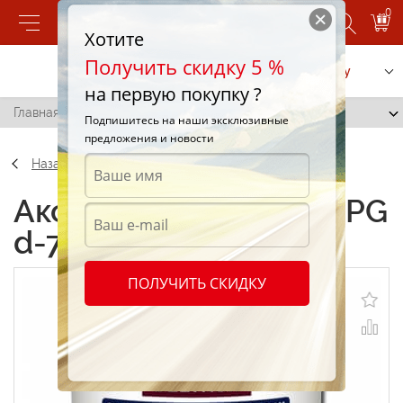
0
Хотите
Получить скидку 5 %
Позвонить
Заказать услугу
на первую покупку ?
Главная
/
Краска PPG d-750/e 1l.
Подпишитесь на наши эксклюзивные
предложения и новости
Назад
Аксессуары Краска PPG
d-750/e 1l.
ПОЛУЧИТЬ СКИДКУ