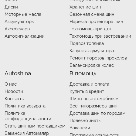
Диски
Хранение шин
Моторные масла
Сезонная смена шин
Аккумуляторы
Нарезка протектора шин
Аксессуары
Техпомощь при дтп
Автосигнализации
Техпомощь при застревании
Подвоз топлива
Запуск аккумулятора
Ремонт порезов, проколов
Балансировка колес
Autoshina
В помощь
О нас
Доставка и оплата
Новости
Купить в кредит
Контакты
Шины по автомобилям
Политика возврата
Все типоразмеры шин
Политика
Доставка шин по городам
конфиденциальности
Полезно знать
Стать шинным поставщиком
Вакансии
Вакансия Автомаляр
Программа лояльности