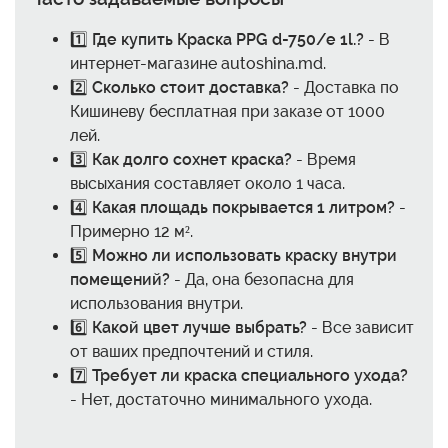
1️⃣
Где купить Краска PPG d-750/e 1l.?
- В
интернет-магазине autoshina.md.
2️⃣
Сколько стоит доставка?
- Доставка по
Кишиневу бесплатная при заказе от 1000
лей.
3️⃣
Как долго сохнет краска?
- Время
высыхания составляет около 1 часа.
4️⃣
Какая площадь покрывается 1 литром?
-
Примерно 12 м².
5️⃣
Можно ли использовать краску внутри
помещений?
- Да, она безопасна для
использования внутри.
6️⃣
Какой цвет лучше выбрать?
- Все зависит
от ваших предпочтений и стиля.
7️⃣
Требует ли краска специального ухода?
- Нет, достаточно минимального ухода.