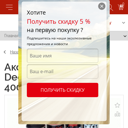
0
Хотите
Получить скидку 5 %
Позвонить
Заказать услугу
на первую покупку ?
Главная
/
Краска Decolac Lila (Violet) 4005 0.4мл.
Подпишитесь на наши эксклюзивные
предложения и новости
Назад
Аксессуары Краска
Decolac Lila (Violet)
4005 0.4мл.
ПОЛУЧИТЬ СКИДКУ