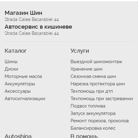
Магазин Шин
Strada Calea Basarabiei 44
Автосервис в кишиневе
Strada Calea Basarabiei 44
Каталог
Услуги
Шины
Выездной шиномонтаж
Диски
Хранение шин
Моторные масла
Сезонная смена шин
Аккумуляторы
Нарезка протектора шин
Аксессуары
Техпомощь при дтп
Автосигнализации
Техпомощь при застревании
Подвоз топлива
Запуск аккумулятора
Ремонт порезов, проколов
Балансировка колес
Autoshina
В помощь