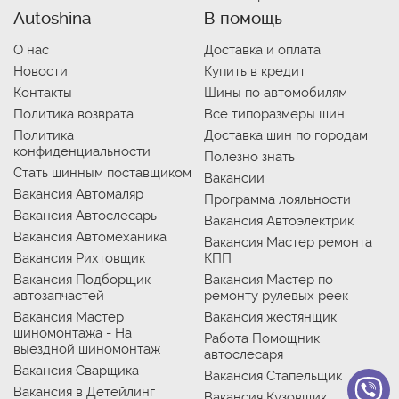
Autoshina
В помощь
О нас
Доставка и оплата
Новости
Купить в кредит
Контакты
Шины по автомобилям
Политика возврата
Все типоразмеры шин
Политика
Доставка шин по городам
конфиденциальности
Полезно знать
Стать шинным поставщиком
Вакансии
Вакансия Автомаляр
Программа лояльности
Вакансия Автослесарь
Вакансия Автоэлектрик
Вакансия Автомеханика
Вакансия Мастер ремонта
Вакансия Рихтовщик
КПП
Вакансия Подборщик
Вакансия Мастер по
автозапчастей
ремонту рулевых реек
Вакансия Мастер
Вакансия жестянщик
шиномонтажа - На
Работа Помощник
выездной шиномонтаж
автослесаря
Вакансия Сварщика
Вакансия Стапельщик
Вакансия в Детейлинг
Вакансия Кузовщик