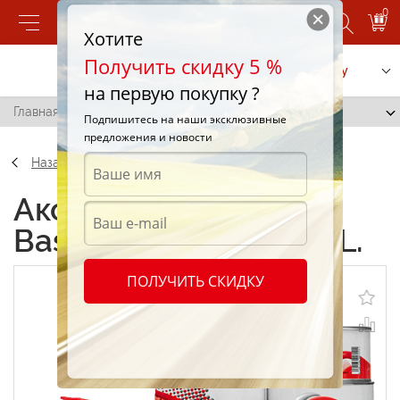
0
Хотите
Получить скидку 5 %
Позвонить
Заказать услугу
на первую покупку ?
Главная
/
Краска Basecoat Purple 747 1L.
Подпишитесь на наши эксклюзивные
предложения и новости
Назад
Аксессуары Краска
Basecoat Purple 747 1L.
ПОЛУЧИТЬ СКИДКУ