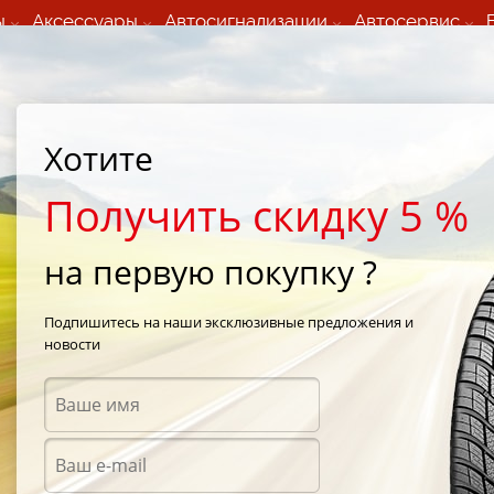
ы
Аксессуары
Автосигнализации
Автосервис
60 066 000
+373 60 608 000
ьный шиномонтаж 24/7
Автосервис в кишиневе
осуточно по всем
(Пн-Пт) с 9:00 - 19:00
Хотите
нам)
(Сб) 09:00-19:00
Strada Calea Basarabiei 44
Получить скидку 5 %
на первую покупку ?
rot) sp. 500ml
Подпишитесь на наши эксклюзивные предложения и
новости
Аксес