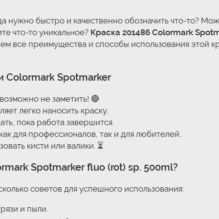
гда нужно быстро и качественно обозначить что-то? Мож
ите что-то уникальное?
Краска 201486 Colormark Spotmar
ем все преимущества и способы использования этой крас
 Colormark Spotmarker
возможно не заметить! 🔴
ляет легко наносить краску.
ть, пока работа завершится.
ак для профессионалов, так и для любителей.
овать кисти или валики. ⏳
mark Spotmarker fluo (rot) sp. 500ml
?
сколько советов для успешного использования:
рязи и пыли.