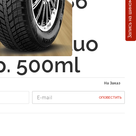
Запись на шиномонтаж
а 201486
mark
arker fluo
sp. 500ml
На Заказ
ОПОВЕСТИТЬ