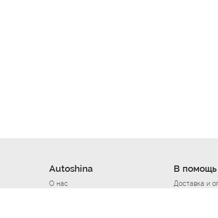
Autoshina
В помощь
О нас
Доставка и о
Новости
Купить в кре
Вакансии
Шины по авт
ин
Контакты
Все типораз