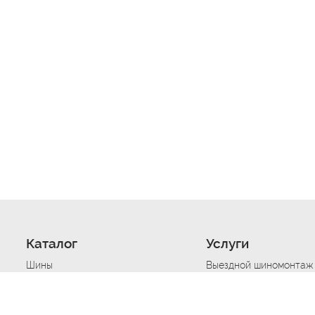
Каталог
Услуги
Шины
Выездной шиномонтаж
Диски
Хранение шин
Моторные масла
Сезонная смена шин
Аккумуляторы
Нарезка протектора ш