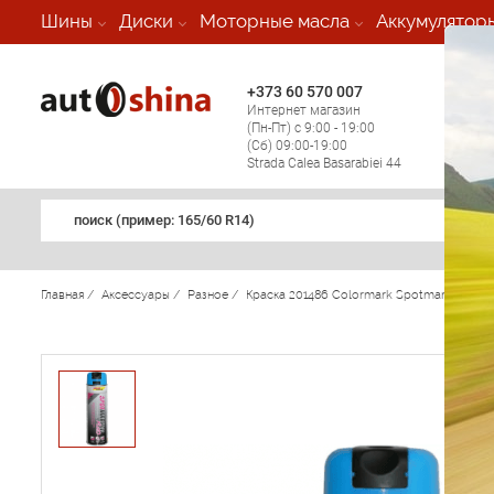
-
Шины
Диски
Моторные масла
Аккумулятор
+373 60 570 007
+373 
Интернет магазин
Мобил
(Пн-Пт) с 9:00 - 19:00
(кругл
(Сб) 09:00-19:00
регио
Strada Calea Basarabiei 44
поиск (примеp: 165/60 R14)
Главная
/
Аксессуары
/
Разное
/
Краска 201486 Colormark Spotmarker fluo (