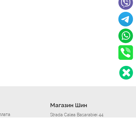
Магазин Шин
плата
Strada Calea Basarabiei 44
дит
Автосервис в кишиневе
омобилям
меры шин
Strada Calea Basarabiei 44