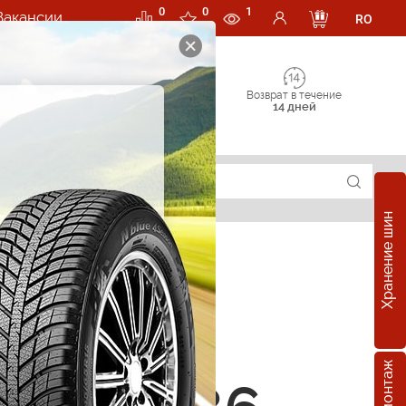
0
0
1
Вакансии
RO
Возврат в течение
14 дней
Хранение шин
суары