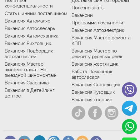
Политика
Доставка шин по городам
конфиденциальности
Полезно знать
Стать шинным поставщиком
Вакансии
Вакансия Автомаляр
Программа лояльности
Вакансия Автослесарь
Вакансия Автоэлектрик
Вакансия Автомеханика
Вакансия Мастер ремонта
Вакансия Рихтовщик
КПП
Вакансия Подборщик
Вакансия Мастер по
автозапчастей
ремонту рулевых реек
Вакансия Мастер
Вакансия жестянщик
шиномонтажа - На
Работа Помощник
выездной шиномонтаж
автослесаря
Вакансия Сварщика
Вакансия Стапельщик
Вакансия в Детейлинг
Вакансия Кузовщик
центре
Вакансия ходовик