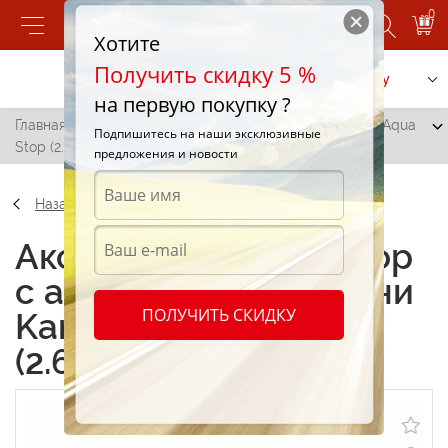
0
Хотите
Получить скидку 5 %
Позвонить
Заказать услугу
на первую покупку ?
Главная
/
Коннектор с аквастопом из латуни Karcher Aqua
Подпишитесь на наши эксклюзивные
Stop (2.645-017.0)
предложения и новости
Назад
Аксессуары Коннектор
с аквастопом из латуни
ПОЛУЧИТЬ СКИДКУ
Karcher Aqua Stop
(2.645-017.0)