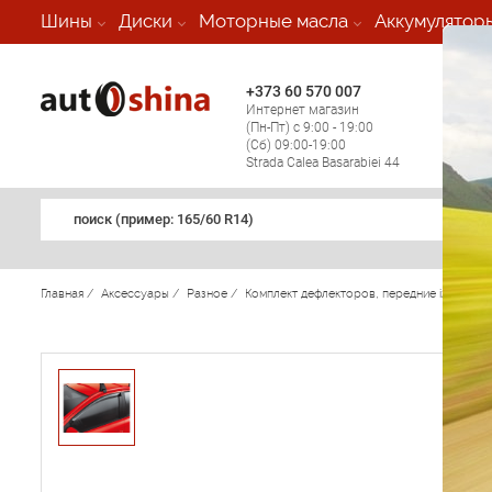
-
Шины
Диски
Моторные масла
Аккумулятор
+373 60 570 007
+373 
Интернет магазин
Мобил
(Пн-Пт) с 9:00 - 19:00
(кругл
(Сб) 09:00-19:00
регио
Strada Calea Basarabiei 44
поиск (примеp: 165/60 R14)
Главная
/
Аксессуары
/
Разное
/
Комплект дефлекторов, передние i20