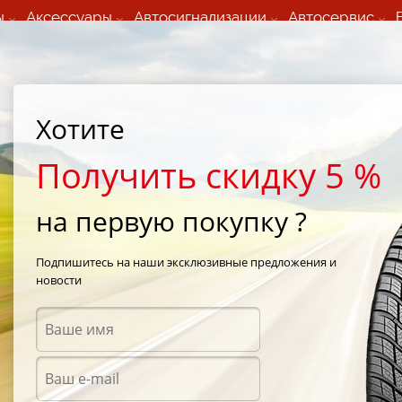
ы
Аксессуары
Автосигнализации
Автосервис
60 066 000
+373 60 608 000
ьный шиномонтаж 24/7
Автосервис в кишиневе
осуточно по всем
(Пн-Пт) с 9:00 - 19:00
Хотите
нам)
(Сб) 09:00-19:00
Strada Calea Basarabiei 44
Получить скидку 5 %
на первую покупку ?
Подпишитесь на наши эксклюзивные предложения и
новости
Аксес