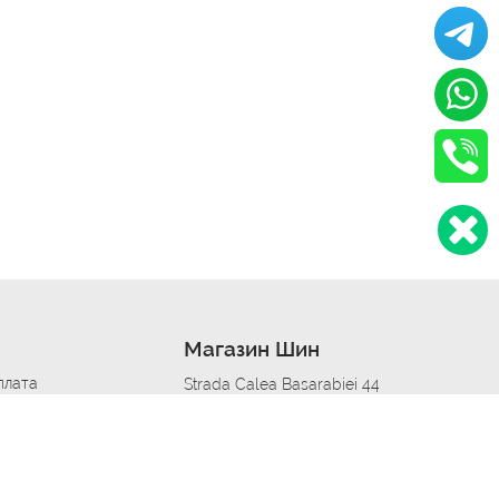
Магазин Шин
плата
Strada Calea Basarabiei 44
дит
Автосервис в кишиневе
омобилям
меры шин
Strada Calea Basarabiei 44
 по городам