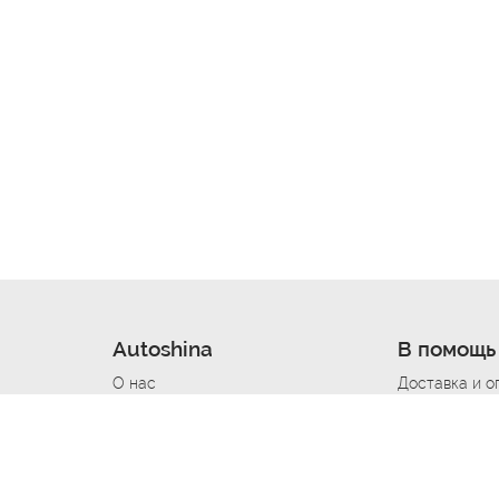
Autoshina
В помощь
О нас
Доставка и о
Новости
Купить в кре
Вакансии
Шины по авт
ин
Контакты
Все типораз
Политика возврата
Доставка шин