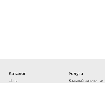
Каталог
Услуги
Шины
Выездной шиномонтаж
Диски
Хранение шин
Моторные масла
Сезонная смена шин
Аккумуляторы
Нарезка протектора ш
Аксессуары
Техпомощь при дтп