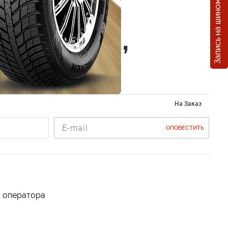
Запись на шиномонтаж
ект
кторов,
ние i20
На Заказ
ОПОВЕСТИТЬ
у оператора