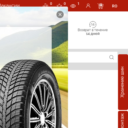
0
0
1
Вакансии
RO
Возврат в течение
14 дней
Хранение шин
суары