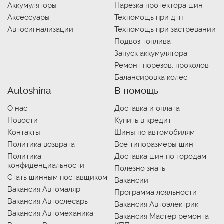
Аккумуляторы
Нарезка протектора шин
Аксессуары
Техпомощь при дтп
Автосигнализации
Техпомощь при застревании
Подвоз топлива
Запуск аккумулятора
Ремонт порезов, проколов
Балансировка колес
Autoshina
В помощь
О нас
Доставка и оплата
Новости
Купить в кредит
Контакты
Шины по автомобилям
Политика возврата
Все типоразмеры шин
Политика
Доставка шин по городам
конфиденциальности
Полезно знать
Стать шинным поставщиком
Вакансии
Вакансия Автомаляр
Программа лояльности
Вакансия Автослесарь
Вакансия Автоэлектрик
Вакансия Автомеханика
Вакансия Мастер ремонта