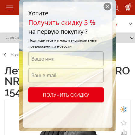
0
Хотите
Получить скидку 5 %
Позвонить
Заказать услугу
на первую покупку ?
Главная
/
КАМА PRO NR203 315/70 R22,5 154/150M
Подпишитесь на наши эксклюзивные
предложения и новости
Назад
Летние шины КАМА PRO
NR203 315/70 R22,5
154/150M
ПОЛУЧИТЬ СКИДКУ