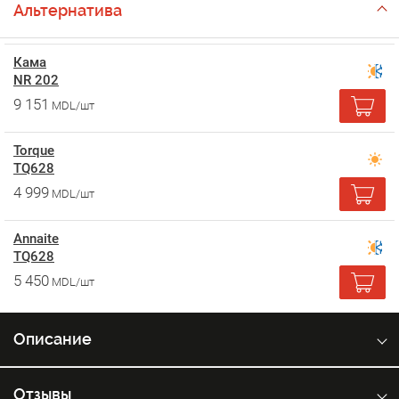
Альтернатива
Кама
NR 202
9 151
MDL/шт
Torque
TQ628
4 999
MDL/шт
Annaite
TQ628
5 450
MDL/шт
Описание
Отзывы